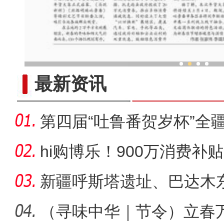
跑出“加速度” 新疆外贸“四连
最新资讯
第四届“吐鲁番贺岁杯”全
开赛
hi购博乐！900万消费补
新疆呼斯塔遗址、巴达木东
中国考古
（寻味中华｜节令）立春