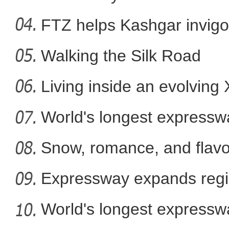
FTZ helps Kashgar invigo
comm
Walking the Silk Road
兵团九师护边员：皑皑高山
Living inside an evolving
World's longest expressw
Ti
Snow, romance, and flavor
Expressway expands regi
World's longest expressw