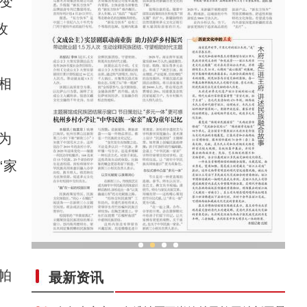
变
孜
相
为
“家
馆
“新东方快车”升级 全球游客享别样“新疆游
帕
最新资讯