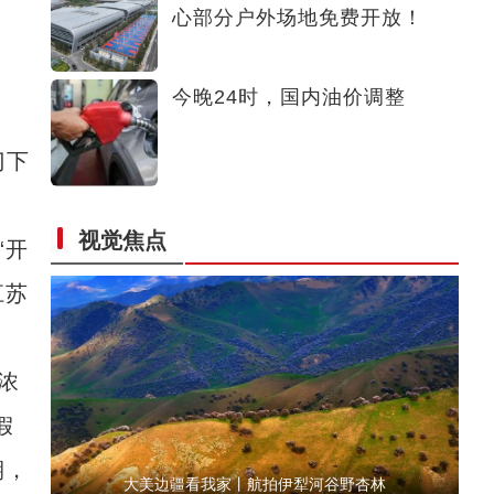
心部分户外场地免费开放！
看升旗
今晚24时，国内油价调整
门下
视觉焦点
“开
大美边疆看我家 | 艾兰盐湖：地处戈壁深处的“大漠银海”
江苏
浓
假
期，
大美边疆看我家丨航拍伊犁河谷野杏林