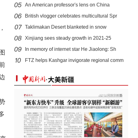
An American professor's lens on China
British vlogger celebrates multicultural Spr
，
Taklimakan Desert blanketed in snow
Xinjiang sees steady growth in 2021-25
In memory of internet star He Jiaolong: Sh
图
大美边疆看我家 | 艾兰盐湖：地处戈壁深处的“大漠银海”
FTZ helps Kashgar invigorate regional comm
前
边
势
多