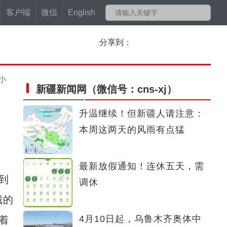
客户端
微信
English
分享到：
小
新疆新闻网
（微信号：cns-xj）
升温继续！但新疆人请注意：
本周这两天的风雨有点猛
最新放假通知！连休五天，需
到
调休
城的
4月10日起，乌鲁木齐奥体中
着
清澈的爱 只为中国 新疆女校长带140名贵州孩子到天安门