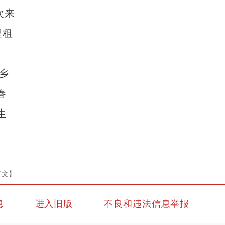
次来
里租
乡
春
生
亭文】
息
进入旧版
不良和违法信息举报