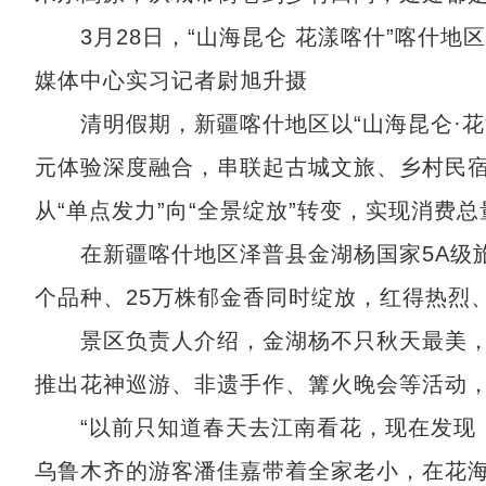
3月28日，“山海昆仑 花漾喀什”喀什地区
媒体中心实习记者尉旭升摄
清明假期，新疆喀什地区以“山海昆仑·花漾喀
元体验深度融合，串联起古城文旅、乡村民
从“单点发力”向“全景绽放”转变，实现消费
在新疆喀什地区泽普县金湖杨国家5A级旅游
个品种、25万株郁金香同时绽放，红得热烈
景区负责人介绍，金湖杨不只秋天最美，
推出花神巡游、非遗手作、篝火晚会等活动
“以前只知道春天去江南看花，现在发现，
乌鲁木齐的游客潘佳嘉带着全家老小，在花