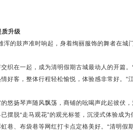
提质升级
雄浑的鼓声准时响起，身着绚丽服饰的舞者在城
织在一起，成为清明假期古城最动人的开篇。
情好客，整体行程轻松愉悦，体验感非常好。”
的悠扬琴声随风飘荡，商铺的吆喝声此起彼伏，
已摆脱“走马观花”的观光标签，沉浸式体验成为
虹巷、布袋巷等网红打卡点定格美好。“清明假