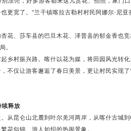
特别漂亮，好多游客都来这儿赏花、拍照，家门口
也更宽了。”兰干镇喀拉古勒村村民阿娜尔·尼亚
杏花、莎车县的巴旦木花、泽普县的郁金香也竞
格局。
起乡村振兴路。喀什以花为媒，将田园风光转化
，不仅让游客邂逅了春日美景，更让村民实现了
持续释放
清明假期游客打卡新疆国际大巴扎馕博物
。从昆仑山北麓到叶尔羌河两岸，从喀什古城到
是繁花似锦、游人如织的热闹景象。