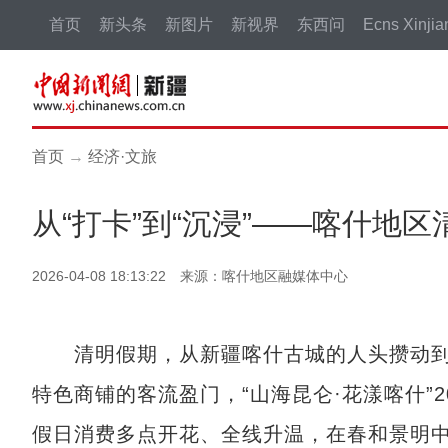
首页
新头条
新图片
新视界
东西问
Ecns Xinjia
首页
→
经济·文旅
从“打卡”到“沉浸”——喀什地
2026-04-08 18:13:22 来源：喀什地区融媒体中心
清明假期，从新疆喀什古城的人头攒动到
特色商铺的客流盈门，“山海昆仑·花漾喀什”
假日消费多点开花、全线升温，在春和景明