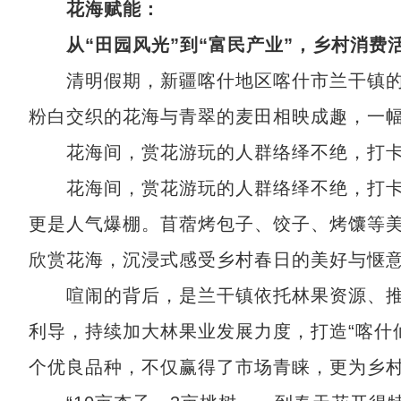
花海赋能：
从“田园风光”到“富民产业”，乡村消费
清明假期，新疆喀什地区喀什市兰干镇的
粉白交织的花海与青翠的麦田相映成趣，一
花海间，赏花游玩的人群络绎不绝，打卡
花海间，赏花游玩的人群络绎不绝，打卡
更是人气爆棚。苜蓿烤包子、饺子、烤馕等
欣赏花海，沉浸式感受乡村春日的美好与惬
喧闹的背后，是兰干镇依托林果资源、推
利导，持续加大林果业发展力度，打造“喀什
个优良品种，不仅赢得了市场青睐，更为乡