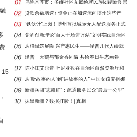
乌鲁木齐市：多维社区互嵌绘就民族团结新图景
区融
贷款余额增速↑ 资金正在加速流向博州这些产
业……
“铁伙计”上岗！博州首批城际无人配送服务正式
多
落
党的创新理论“百人千场进万站”文明实践自治区
示
从植绿筑屏障 兴产惠民生——泽普几代人绘就
费
生态经
泽普：天鹅与郁金香同窗 共绘春日生态画卷
陈小江艾尔肯·吐尼亚孜在自治区自然资源厅和
15
地质
从“听故事的人”到“讲故事的人” 中国女孩麦祖娜
新疆兵团“志愿红”：疏通服务民众“最后一公里”
，
抹黑新疆？数据打脸！| 真相
自