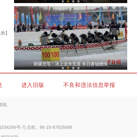
永胜】
-20℃严寒 4600米雪域之巅 看新疆特警硬核练兵
新疆北屯：冰上龙舟竞渡 冬日赛场燃情
息
进入旧版
不良和违法信息举报
授权。
定了！云南月季“4815-27”就叫“娇龙”
1034286号-7
] 总机：86-10-87826688