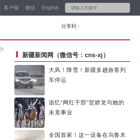
客户端
微信
English
分享到：
小
新疆新闻网
（微信号：cns-xj）
大风！降雪！新疆多趟旅客列
车停运
追忆“网红干部”贺娇龙与她的
未竟事业
全国首家！这一设备在乌鲁木