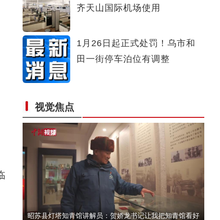
齐天山国际机场使用
定了！云南月季“4815-27”就叫“娇龙”
1月26日起正式处罚！乌市和
田一街停车泊位有调整
东部水晶产业西移新疆新和县 丽水援疆筑就百亿全链富民
视觉焦点
路
临
昭苏县灯塔知青馆讲解员：贺娇龙书记让我把知青馆看好