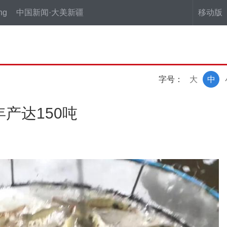
ng
中国新闻·大美新疆
移动版
字号：
大
中
产达150吨