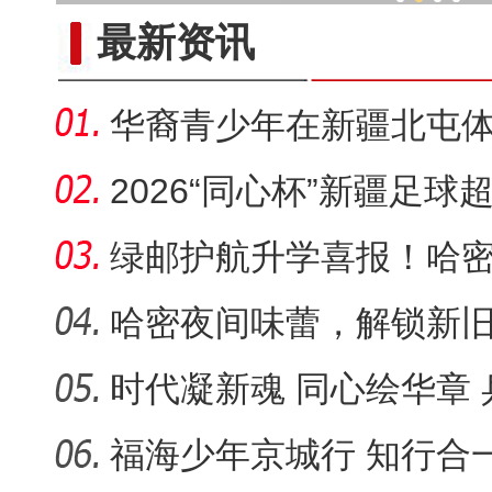
『馕卡』走红 打造新疆
最新资讯
华裔青少年在新疆北屯
2026“同心杯”新疆足球
问鼎…
绿邮护航升学喜报！哈
能源铁道…
哈密夜间味蕾，解锁新
时代凝新魂 同心绘华章
彩上演…
福海少年京城行 知行合