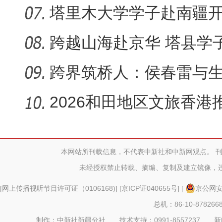
祖国行…
塔里木大学学子赴南疆
普实践：…
跨越山海赴京华 塔县学
尔干县“…
跨界筑桥人：侯春雷与生
践…
2026和田地区文旅香港
昆仑文化…
本网站所刊载信息，不代表中新社和中新网观点。 
未经授权禁止转载、摘编、复制及建立镜像，
[
网上传播视听节目许可证（0106168)
] [
京ICP证040655号
] [
京公网安备
总机：86-10-878266
制作：中新社新疆分社 技术支持：0991-8557237 新闻热线：