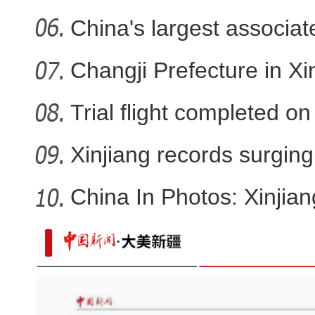
China's largest associa
sta…
Changji Prefecture in Xi
Trial flight completed 
…
Xinjiang records surging 
China In Photos: Xinjia
…