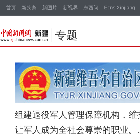
中新网
首页
新头条
新图片
新视界
东西问
Ecns Xinjiang
专题
组建退役军人管理保障机构，维
让军人成为全社会尊崇的职业。