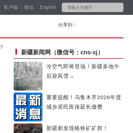
客户端
微信
English
分享到：
小
新疆新闻网
（微信号：cns-xj）
冷空气即将登场！新疆多地午
后迎风雪→
重要提醒！乌鲁木齐2026年度
城乡居民医保延长缴费
新疆新发现铬铁矿矿群！