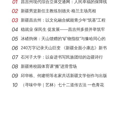
昌吉州现代综合立体交通网：人民幸福的保障线
新疆男篮新任主教练别德夫·格兰主场亮相
新疆昌吉州：以文化融合赋能青少年“筑基”工程
稳就业 保民生 促发展——昌吉州多措并举筑牢
就业
冰碴驹俐：天山馈赠的“矿物指纹”与豫哈同心的
富
240万字记录天山巨变 《新疆全面小康志》新书
发布
石河子大学：以奋进书写民族团结的边疆诗行
新疆将校园体育课“搬”进滑雪场
邱华栋、何建明等名家共话新疆文学创作与出版
（寻味中华｜艺林）七十二道传古法 一色青花
续新韵