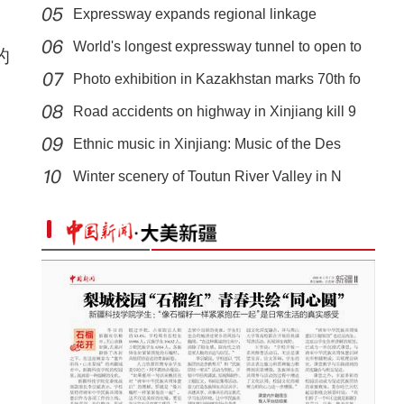
Expressway expands regional linkage
World's longest expressway tunnel to open to
的
Photo exhibition in Kazakhstan marks 70th fo
Road accidents on highway in Xinjiang kill 9
Ethnic music in Xinjiang: Music of the Des
超有料！伽师公安警营开放日邀你读懂“藏蓝守护”
Winter scenery of Toutun River Valley in N