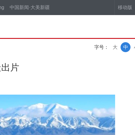
ng
中国新闻·大美新疆
移动版
字号：
大
中
最出片