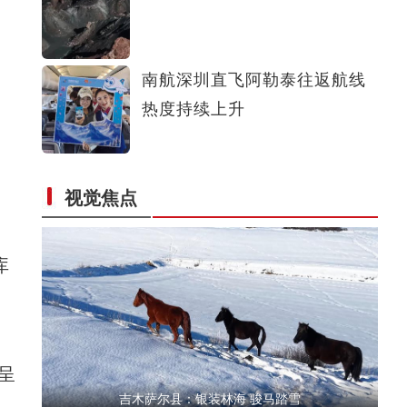
塔里木油田钻井设计工程师文亮：万米深井的“执笔人”
南航深圳直飞阿勒泰往返航线
热度持续上升
视觉焦点
超有料！伽师公安警营开放日邀你读懂“藏蓝守护”
库
呈
吉木萨尔县：银装林海 骏马踏雪