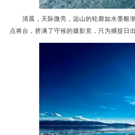
清晨，天际微亮，远山的轮廓如水墨般渐渐
点将台，挤满了守候的摄影党，只为捕捉日