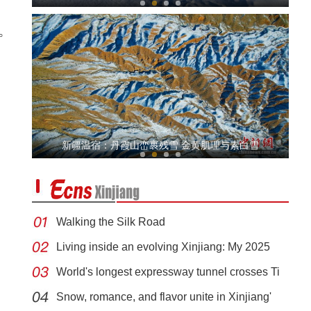
。
新疆巴州冰上帆船赛开赛 20名冰帆好手同场竞技
新疆温宿：丹霞山峦裹残雪 金黄肌理与素白雪
Walking the Silk Road
Living inside an evolving Xinjiang: My 2025
World's longest expressway tunnel crosses Ti
塔里木油田钻井设计工程师文亮：万米深井的“执笔人”
Snow, romance, and flavor unite in Xinjiang'