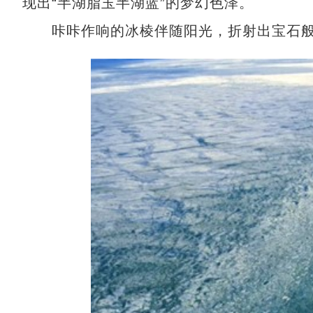
现出“半湖脂玉半湖蓝”的梦幻色泽。
咔咔作响的冰棱伴随阳光，折射出宝石般