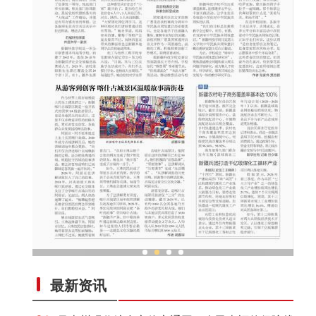
梨城校园“石榴红” 青春共绘“同心圆” 从
最新资讯