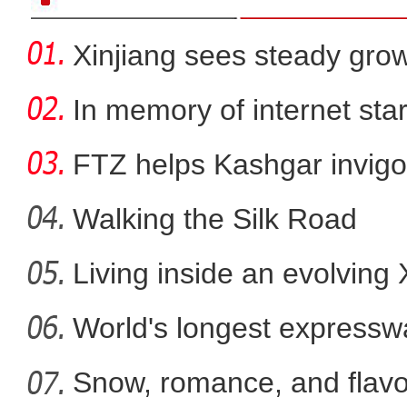
Xinjiang sees steady gro
In memory of internet sta
FTZ helps Kashgar invigo
comm
Walking the Silk Road
Living inside an evolving
“用生命践行为民情怀”新疆政
World's longest expressw
Ti
Snow, romance, and flavor