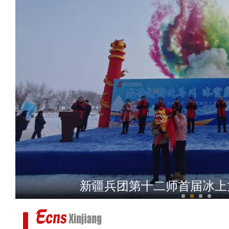
塔克拉玛干北缘现冰裂奇观 罗布淖
新疆兵团第十二师首届冰上