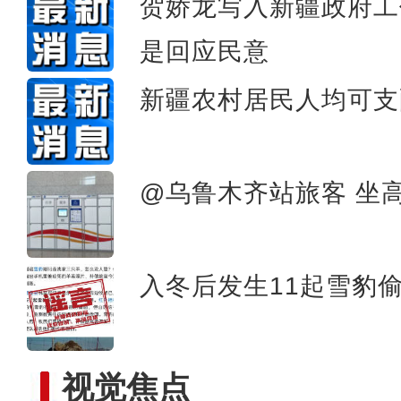
贺娇龙写入新疆政府工
“用生命践行为民情怀”新疆政
是回应民意
新疆农村居民人均可支
@乌鲁木齐站旅客 坐
入冬后发生11起雪豹
“我骄傲 这就是我的祖国”新疆小朋友
视觉焦点