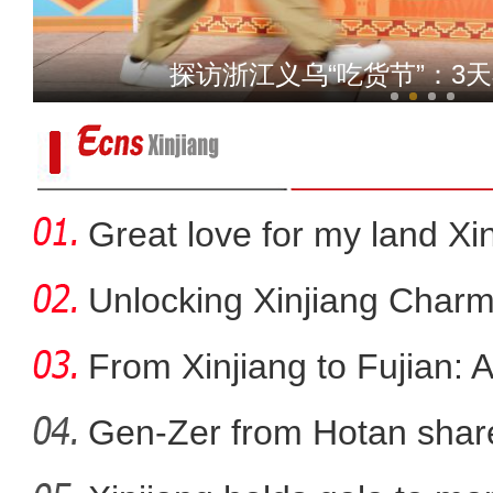
我从新疆来丨“赛米米”用馕
探访浙江义乌“吃货节”：3
Great love for my land Xi
Unlocking Xinjiang Charm
From Xinjiang to Fujian: 
Gen-Zer from Hotan share