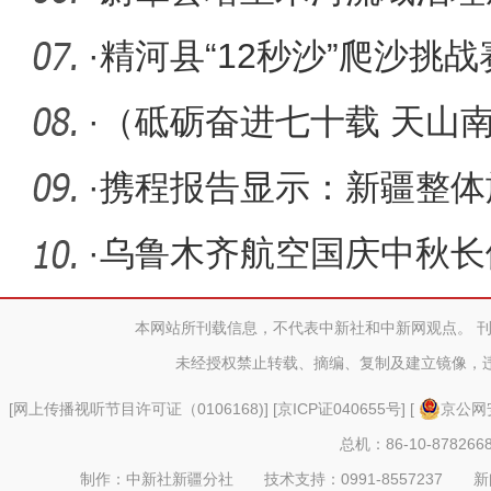
助力胡杨
·
精河县“12秒沙”爬沙挑
技激活
·
（砥砺奋进七十载 天山
河子实现
·
携程报告显示：新疆整体
长31% 增
·
乌鲁木齐航空国庆中秋长假
万人次
本网站所刊载信息，不代表中新社和中新网观点。 
未经授权禁止转载、摘编、复制及建立镜像，
[
网上传播视听节目许可证（0106168)
] [
京ICP证040655号
] [
京公网安
总机：86-10-878266
制作：中新社新疆分社 技术支持：0991-8557237 新闻热线：