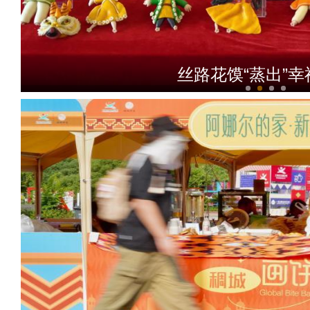
丝路花馍“蒸出”