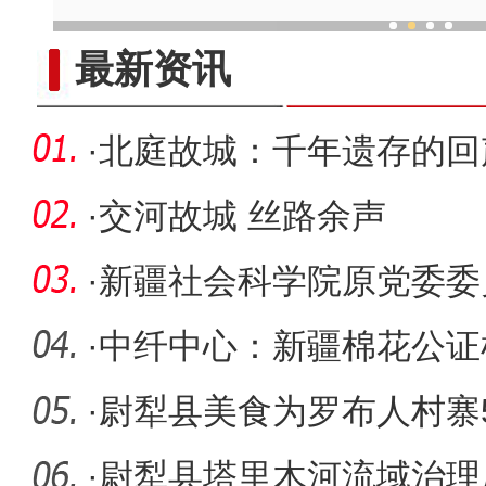
新疆各族儿女同心筑家园谋
最新资讯
·
北庭故城：千年遗存的回
·
交河故城 丝路余声
·
新疆社会科学院原党委委
接受审查
·
中纤中心：新疆棉花公证
四大突破
·
尉犁县美食为罗布人村寨5
·
尉犁县塔里木河流域治理