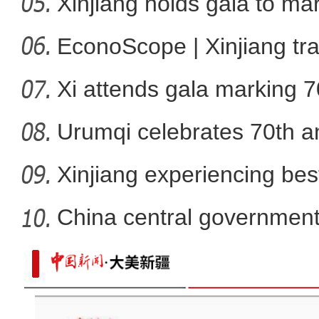
Xinjiang holds gala to ma
新疆兄妹在义乌：三天
ann
EconoScope | Xinjiang tr
Xi attends gala marking 7
anniver
Urumqi celebrates 70th an
Xinjiang experiencing bes
developm
China central government
than
新疆：手风琴声里