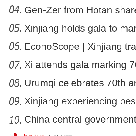
Gen-Zer from Hotan share
Xinjiang holds gala to ma
新疆兄妹在义乌：三天
ann
EconoScope | Xinjiang tr
Xi attends gala marking 7
anniver
Urumqi celebrates 70th an
Xinjiang experiencing bes
developm
China central government