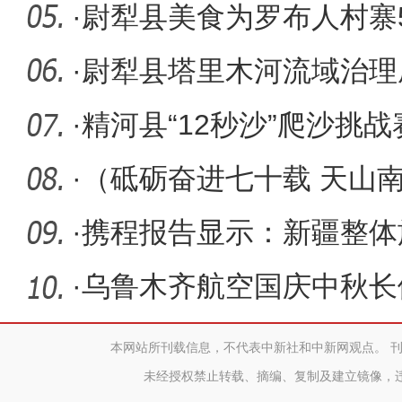
四大突破
·
尉犁县美食为罗布人村寨5
·
尉犁县塔里木河流域治理
助力胡杨
·
精河县“12秒沙”爬沙挑
技激活
·
（砥砺奋进七十载 天山
河子实现
·
携程报告显示：新疆整体
长31% 增
·
乌鲁木齐航空国庆中秋长假
万人次
本网站所刊载信息，不代表中新社和中新网观点。 
未经授权禁止转载、摘编、复制及建立镜像，