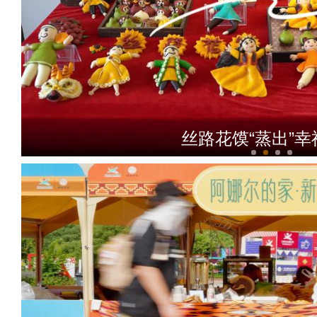
丝路花馍“蒸出”