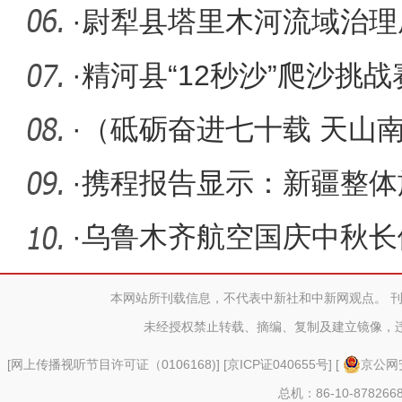
·
尉犁县塔里木河流域治理
助力胡杨
·
精河县“12秒沙”爬沙挑
技激活
·
（砥砺奋进七十载 天山
河子实现
·
携程报告显示：新疆整体
长31% 增
·
乌鲁木齐航空国庆中秋长假
万人次
本网站所刊载信息，不代表中新社和中新网观点。 
未经授权禁止转载、摘编、复制及建立镜像，
[
网上传播视听节目许可证（0106168)
] [
京ICP证040655号
] [
京公网安
总机：86-10-878266