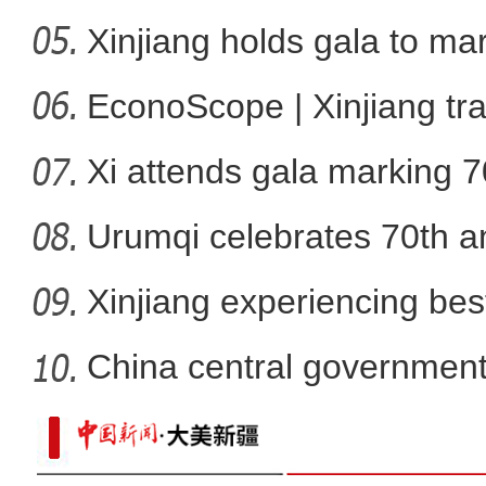
Xinjiang holds gala to ma
新疆兄妹在义乌：三天
ann
EconoScope | Xinjiang tr
Xi attends gala marking 7
anniver
Urumqi celebrates 70th an
Xinjiang experiencing bes
developm
China central government
than
新疆：手风琴声里