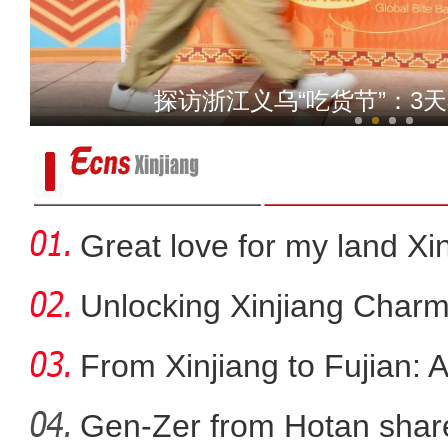
我从新疆来丨“赛米米”用馕
探访浙江义乌“吃货节”：3
Great love for my land Xi
Unlocking Xinjiang Charm
From Xinjiang to Fujian: 
Gen-Zer from Hotan share