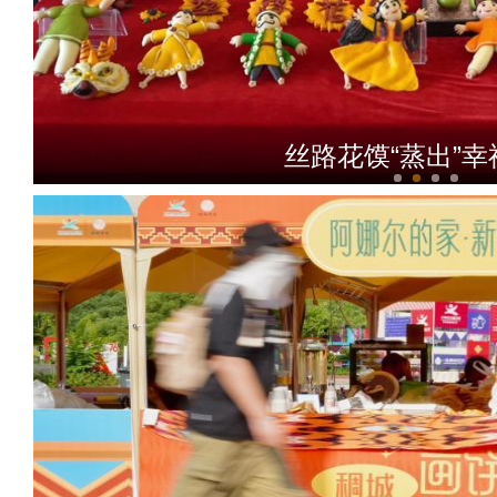
丝路花馍“蒸出”