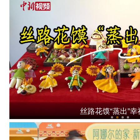
丝路花馍“蒸出”