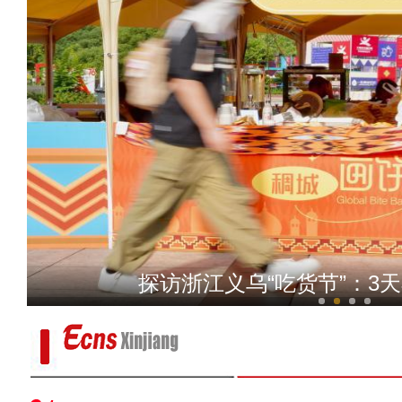
我从新疆来丨“赛米米”用馕
探访浙江义乌“吃货节”：3