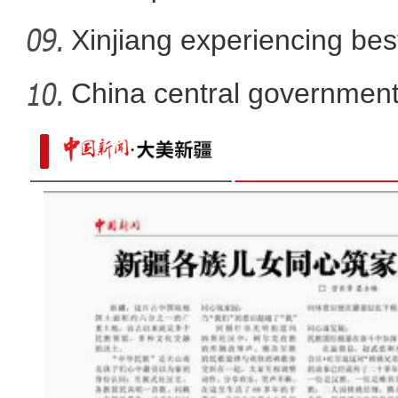
Xinjiang experiencing bes
developm
China central government
than
新疆：手风琴声里