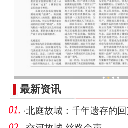
新疆各族儿女同心筑家园谋
最新资讯
·
北庭故城：千年遗存的回
·
交河故城 丝路余声