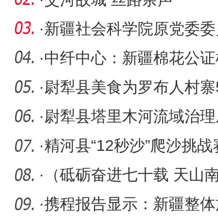
·
新疆社会科学院原党委委
接受审查
·
中纤中心：新疆棉花公证
四大突破
·
尉犁县美食为罗布人村寨5
·
尉犁县塔里木河流域治理
助力胡杨
·
精河县“12秒沙”爬沙挑
技激活
·
（砥砺奋进七十载 天山
河子实现
·
携程报告显示：新疆整体