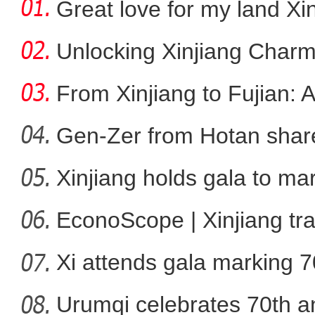
Great love for my land Xi
Unlocking Xinjiang Charm
From Xinjiang to Fujian: 
Gen-Zer from Hotan share
Xinjiang holds gala to ma
新疆兄妹在义乌：三天
ann
EconoScope | Xinjiang tr
Xi attends gala marking 7
anniver
Urumqi celebrates 70th an