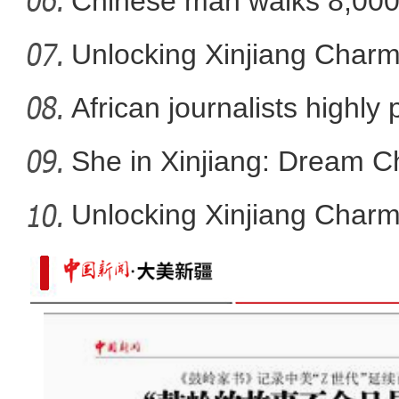
fa
Chinese man walks 8,000 
Ro
Unlocking Xinjiang Charm
African journalists highly 
She in Xinjiang: Dream C
Unlocking Xinjiang Charm
同心坐标｜课本上写不出的震撼！新