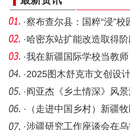
·
察布查尔县：国粹“浸”校园
·
哈密东站扩能改造取得阶
程正式开
·
我在新疆国际学校当教师
而温暖
·
2025图木舒克市文创设计
获表彰
·
阎亚杰《乡土情深》风景
开幕
·
（走进中国乡村）新疆牧
生活
·
涉疆研究工作座谈会在乌