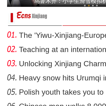
乌鲁木齐：小学生滑雪模拟
The 'Yiwu-Xinjiang-Europe'
Teaching at an internation
Unlocking Xinjiang Charm
Heavy snow hits Urumqi 
Polish youth takes you t
新疆轮台北山迎来今冬首场降雪