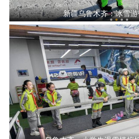
新疆乌鲁木齐：冰雪游
小雪时节 东天山白雪与松林