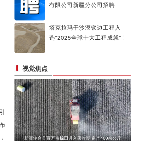
有限公司新疆分公司招聘
金秋十月，带你邂逅莎车“醉美”胡杨
塔克拉玛干沙漠锁边工程入
选“2025全球十大工程成就”！
视觉焦点
外交部驻港公署特派员崔建春：亲眼见的新疆最真实
引
布
，
新疆轮台县百万亩棉田进入采收期 亩产400余公斤