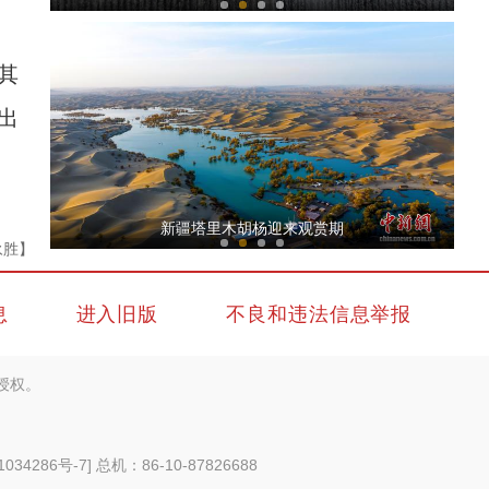
其
出
南非驻港总领事为新疆“上头”：语言不通太遗憾，果断学中
文
新疆塔里木胡杨迎来观赏期
永胜】
息
进入旧版
不良和违法信息举报
授权。
金秋十月，带你邂逅莎车“醉美”胡杨
1034286号-7
] 总机：86-10-87826688