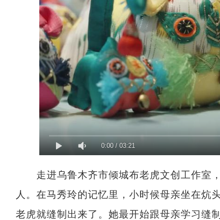
0:00
/
03:21
走进乌鲁木齐市倾城布老虎文创工作室，
人。在马秀玲的记忆里，小时候母亲坐在炕
老虎就缝制出来了。她最开始跟母亲学习缝