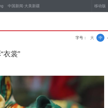
ng
中国新闻·大美新疆
移动版
字号：
大
中
“衣裳”