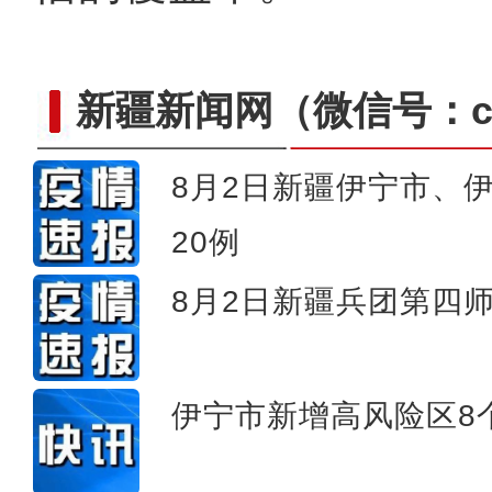
新疆新闻网
（微信号：cn
8月2日新疆伊宁市、
【微视界】援疆教师带学生玩
20例
8月2日新疆兵团第四
伊宁市新增高风险区8个