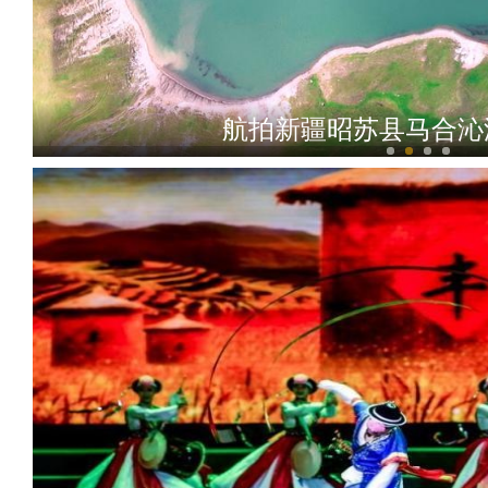
航拍新疆昭苏县马合沁