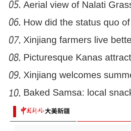
Aerial view of Nalati Gras
【微视界】援疆教师带学生玩
How did the status quo of
Xinjiang farmers live better
Picturesque Kanas attract
Xinjiang welcomes summe
Baked Samsa: local snack
2022年阿勒泰首届“雪都杯