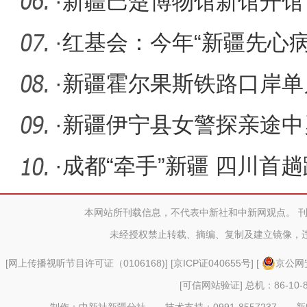
空和电磁
·
新疆巴楚博物馆新馆开馆
丝路繁荣
·
红基会：今年“新疆先心
动”共筛
·
新疆霍尔果斯铁路口岸单
吨
·
新疆伊宁县女警探亲途中
·
成都“牵手”新疆 四川首
达双流
本网站所刊载信息，不代表中新社和中新网观点。 
未经授权禁止转载、摘编、复制及建立镜像，
[
网上传播视听节目许可证（0106168)
] [
京ICP证040655号
] [
京公网安
[可信网站验证]
总机：86-10-8