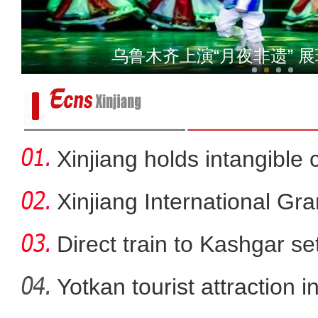
我们是光荣的新
乌鲁木齐上演“月夜非遗” 
Xinjiang holds intangible 
Xinjiang International G
Direct train to Kashgar se
Yotkan tourist attraction 