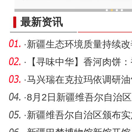
“新疆是个好地方
最新资讯
·
新疆生态环境质量持续改善
达到历史
·
【寻味中华】香河肉饼：
下珍
·
马兴瑞在克拉玛依调研油
牢记嘱托
·
8月2日新疆维吾尔自治
疫情最新
·
新疆维吾尔自治区颁布实