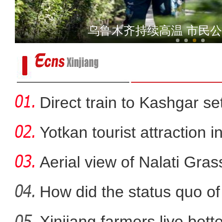
实拍新疆“天马浴河” 感
乌鲁木齐持续高温 市民
Direct train to Kashgar se
Yotkan tourist attraction 
Aerial view of Nalati Gras
How did the status quo of
Xinjiang farmers live better