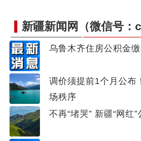
新疆新闻网
（微信号：cn
乌鲁木齐住房公积金缴
夕发朝至 “喀什号”直达
调价须提前1个月公布
场秩序
不再“堵哭” 新疆“网