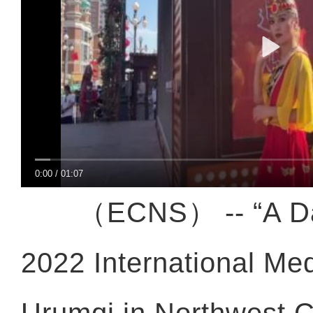
0:00
/
01:07
（ECNS） -- “A Date
2022 International Me