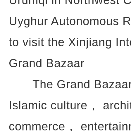
Urumqi in Northwest C
Uyghur Autonomous Re
to visit the Xinjiang In
Grand Bazaar
The Grand Bazaar， 
Islamic culture， arch
commerce， entertain