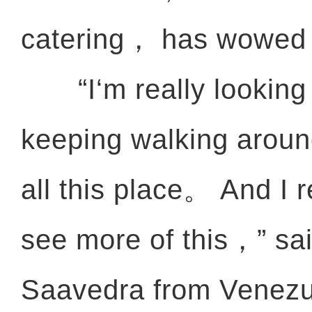
catering， has wowed 
“I‘m really looking 
keeping walking arou
实拍新疆“天马浴河” 感
all this place。 And I r
see more of this，” sa
Saavedra from Venez