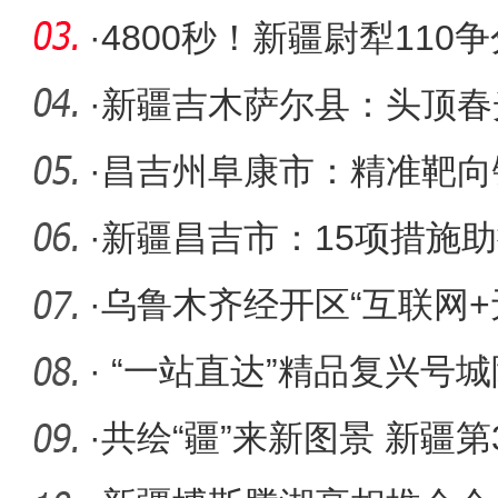
·
4800秒！新疆尉犁11
年
·
新疆吉木萨尔县：头顶春
谋振兴
·
昌吉州阜康市：精准靶向
集聚红利
·
新疆昌吉市：15项措施
·
乌鲁木齐经开区“互联网+
费帮你
·
“一站直达”精品复兴号
出行更
·
共绘“疆”来新图景 新疆