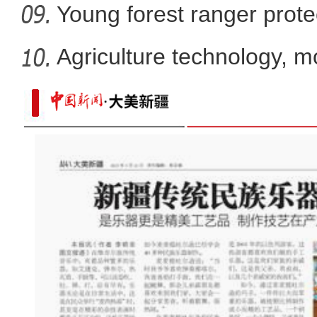
Young forest ranger protec
Agriculture technology, m
promote
这里是我的家乡——新疆