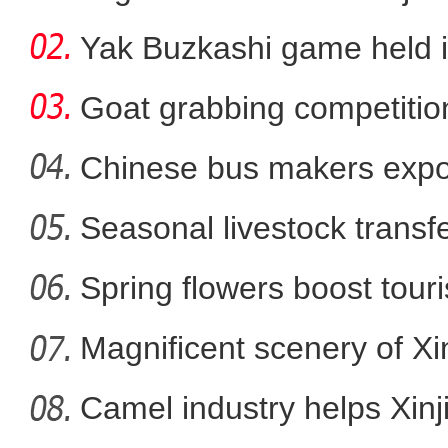
Yak Buzkashi game held 
Goat grabbing competition
Chinese bus makers expo
energy ve
Seasonal livestock transfer
新疆乌什县：万亩核桃进
Spring flowers boost touri
Magnificent scenery of Xi
Camel industry helps Xinj