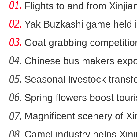
Flights to and from Xinjian
Yak Buzkashi game held 
Goat grabbing competition
Chinese bus makers expo
energy ve
Seasonal livestock transfer
新疆阿勒泰：消防支队联
Spring flowers boost touri
Magnificent scenery of Xi
Camel industry helps Xinj