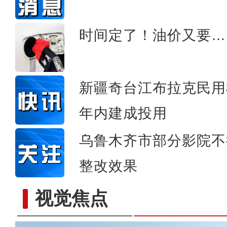
新疆阿勒泰：消防支队联
时间定了！油价又要…
新疆奇台江布拉克民用
年内建成投用
乌鲁木齐市部分影院不
整改效果
视觉焦点
新疆乌什县：万亩核桃进