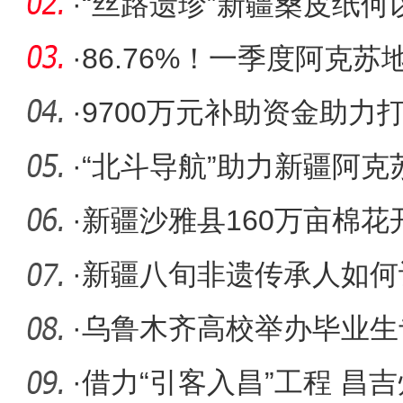
·
“丝路遗珍”新疆桑皮纸何
·
86.76%！一季度阿克
门红”
·
9700万元补助资金助力
群
·
“北斗导航”助力新疆阿克
实现精
·
新疆沙雅县160万亩棉花
角”
·
新疆八旬非遗传承人如何
春” ？
·
乌鲁木齐高校举办毕业生
·
借力“引客入昌”工程 昌