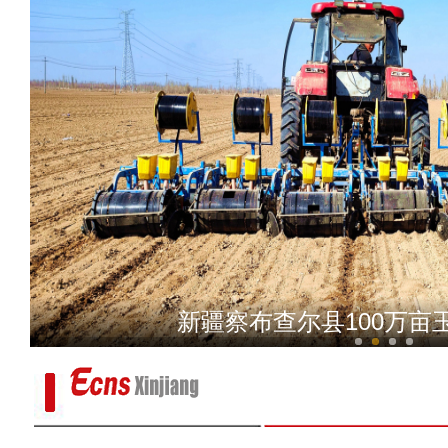
新疆麦盖提县：出游人气旺
新疆察布查尔县100万亩玉