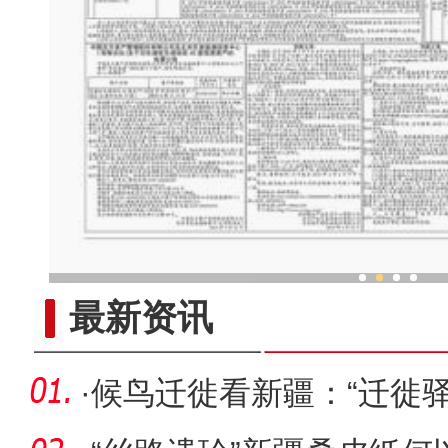
新疆传统民族乐器走
最新资讯
·
候鸟迁徙看新疆：“迁徙驿