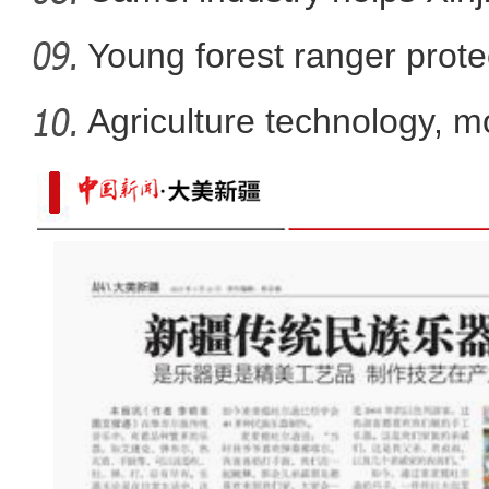
Young forest ranger protec
Agriculture technology, m
promote
新疆乌什县：万亩核桃进