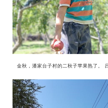
金秋，潘家台子村的二秋子苹果熟了。 吕