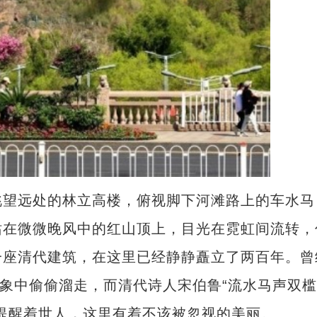
望远处的林立高楼，俯视脚下河滩路上的车水马
站在微微晚风中的红山顶上，目光在霓虹间流转，
一座清代建筑，在这里已经静静矗立了两百年。曾
印象中偷偷溜走，而清代诗人宋伯鲁“流水马声双槛
提醒着世人，这里有着不该被忽视的美丽。