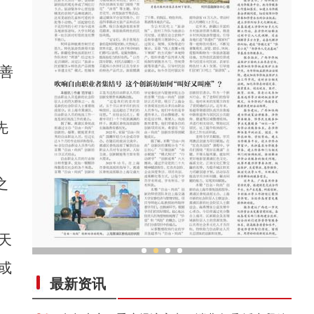
善
先
之
天
或
新疆特色村落民众家门口吃“旅游饭”
最新资讯