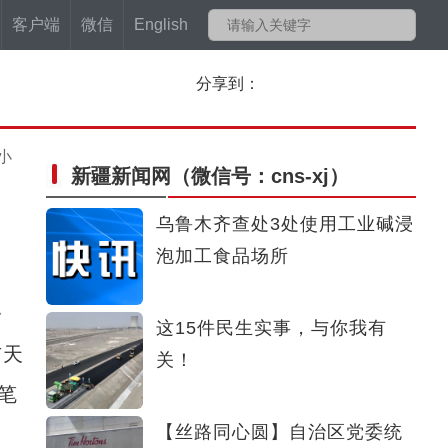
客户端
微信
English
分享到：
小
新疆新闻网
（微信号：cns-xj）
乌鲁木齐查处3处使用工业碱浸
泡加工食品场所
》
这15件民生实事，与你我有
布天
关！
笔
【丝路同心圆】自治区党委统