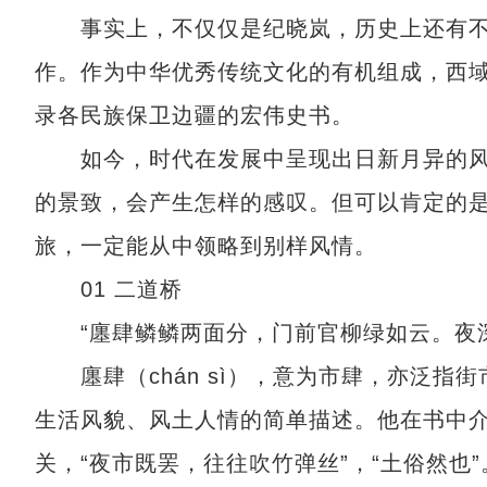
事实上，不仅仅是纪晓岚，历史上还有不
作。作为中华优秀传统文化的有机组成，西
录各民族保卫边疆的宏伟史书。
如今，时代在发展中呈现出日新月异的风
的景致，会产生怎样的感叹。但可以肯定的
旅，一定能从中领略到别样风情。
01 二道桥
“廛肆鳞鳞两面分，门前官柳绿如云。夜深
廛肆（chán sì），意为市肆，亦泛指
生活风貌、风土人情的简单描述。他在书中
关，“夜市既罢，往往吹竹弹丝”，“土俗然