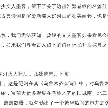
少文人墨客，留下了关于边疆浩繁卷帙的名篇佳
域古典诗词是渲染新疆大好河山的壮美画卷，也是
貌，我们无法获知，曾经的文人墨客如果看见今
是，如果我们寻着古人留下的诗词记忆开启探寻之
灯火人归后，几处琵琶月下闻”。
街市。这是纪昀在其《乌鲁木齐杂诗》中，对乌鲁
介绍，富商大贾多聚集在乌鲁木齐的旧城南、北二
也”。寥寥数语，就勾勒出了一个繁华热闹的市井之