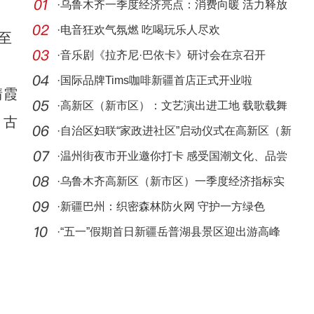
·
乌鲁木齐一季度经济亮点：消费向暖 活力释放
·
电音狂欢气氛燃 吃喝玩乐人尽欢
至
·
音乐剧《拉齐尼·巴依卡》研讨会在京召开
·
国际品牌Tims咖啡新疆首店正式开业啦
晴霞
·
高新区（新市区）：文艺演出进工地 载歌载舞
、古
迎“五
·
自治区妇联“家政进社区”启动仪式在高新区（新
市
·
温州街夜市开业邀你打卡 感受国潮文化、品尝
各地美
·
乌鲁木齐高新区（新市区）一季度经济指标实
现开门
·
新疆巴州：织密森林防火网 守护一方绿色
·
“五一”假期首日新疆岳普湖县景区迎出游高峰
游客