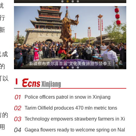
就
行
新
已成
文旅促投资，秦韵在陕汽
新疆察布查尔县首届“文化美食旅游节暨拳王
的
可以
Police officers patrol in snow in Xinjiang
Tarim Oilfield produces 470 mln metric tons
前的
Technology empowers strawberry farmers in Xi
趣味运动享快乐，青春飞扬迎“五四”
用
Gagea flowers ready to welcome spring on Nal