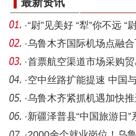
最新资讯
·
“尉”见美好 “犁”你不远 
·
乌鲁木齐国际机场点融合
运行
·
首票航空渠道市场采购贸
机场发运
·
空中丝路扩能提速 中国
·
乌鲁木齐紧抓机遇加快推
心”建
·
新疆泽普县“中国旅游日
续
·
2000余个就业岗位！乌