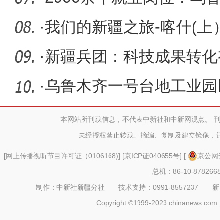
专场招聘
·
我们的新疆之旅-喀什(上
·
新疆兵团：科技成果转化
·
乌鲁木齐一号台地工业园
目一期预
本网站所刊载信息，不代表中新社和中新网观点。 
未经授权禁止转载、摘编、复制及建立镜像，
[
网上传播视听节目许可证（0106168)
] [
京ICP证040655号
] [
京公网安
总机：86-10-878266
制作：中新社新疆分社 技术支持：0991-8557237 新闻热线：
Copyright ©1999-2023 chinanews.com. 