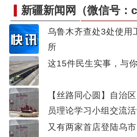
新疆新闻网
（微信号：cn
乌鲁木齐查处3处使用
所
乌鲁木齐县举办“世界家庭
这15件民生实事，与
【丝路同心圆】自治区
员理论学习小组交流活
又有两家首店登陆乌市 