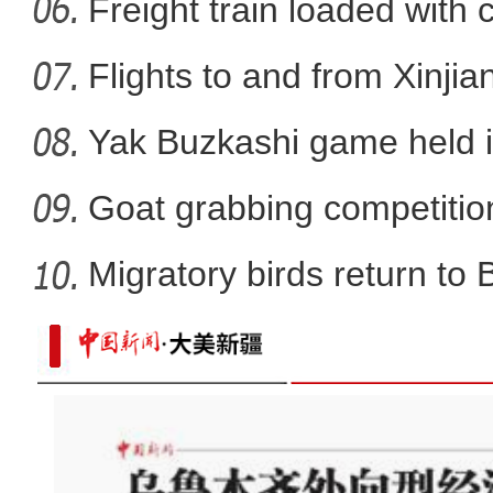
La
Freight train loaded with
Flights to and from Xinjian
Yak Buzkashi game held 
Goat grabbing competition
Migratory birds return to
新疆和田约特干故城：“寻