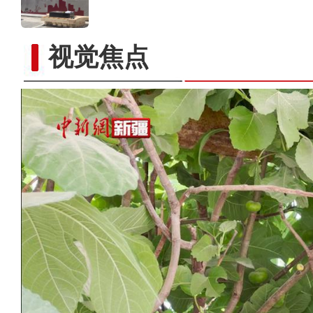
视觉焦点
新疆和田约特干故城：“寻