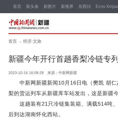
首页
新头条
新图片
新视界
东西问
Ecns Xinjia
首页
→
经济·文旅
新疆今年开行首趟香梨冷链专
2023-10-16 16:08:28 来源：中新网新疆
中新网新疆新闻10月16日电（樊凯 胡仁杰
梨的货运列车从新疆库车站发出，这是新疆
这趟装有21只冷链集装箱、满载514吨、货
后到达湖南怀化西站。