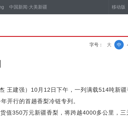
ng
中国新闻·大美新疆
移动版
字号：
大
中
列
 王建强）10月12日下午，一列满载514吨新疆
今年开行的首趟香梨冷链专列。
值350万元新疆香梨，将跨越4000多公里，三