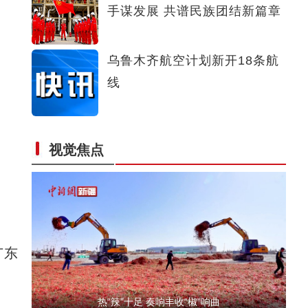
手谋发展 共谱民族团结新篇章
新疆沙雅县：山楂迎丰收
乌鲁木齐航空计划新开18条航
线
视觉焦点
国家二级保护动物盘羊现身新疆阿勒泰山区
广东
热“辣”十足 奏响丰收“椒”响曲