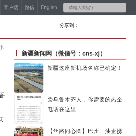
客户端
微信
English
分享到：
小
新疆新闻网
（微信号：cns-xj）
新疆这座新机场名称已确定！
香
@乌鲁木齐人，你需要的热企
电话在这里
天
【丝路同心圆】巴州：油企携