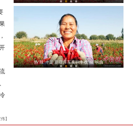
要
果
，
开
新疆阿克苏举办首届高素质农民职业技能大赛
热“辣”十足 新疆库车奏响丰收“椒”响曲
流
、
冷
家伟】
新疆沙雅县：山楂迎丰收