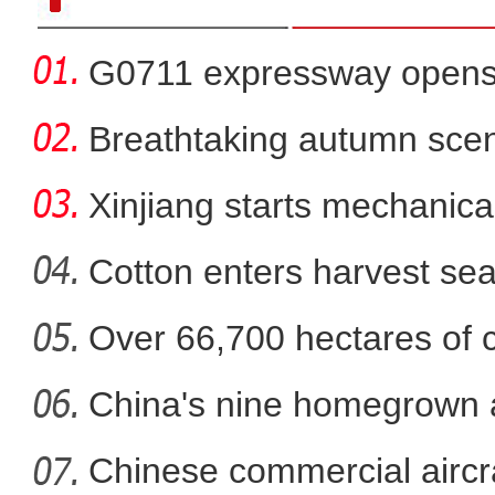
G0711 expressway opens fo
Breathtaking autumn sce
in
Xinjiang starts mechanica
Cotton enters harvest se
Over 66,700 hectares of 
斑斓秋色怡人 油画般风
mech
China's nine homegrown ai
in
Chinese commercial airc