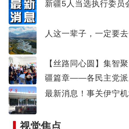
新疆5人当选执行委员
斑斓秋色怡人 油画般风
人这一辈子，一定要去
【丝路同心圆】集智聚
疆篇章——各民主党派
最新消息！事关伊宁机
视觉焦点