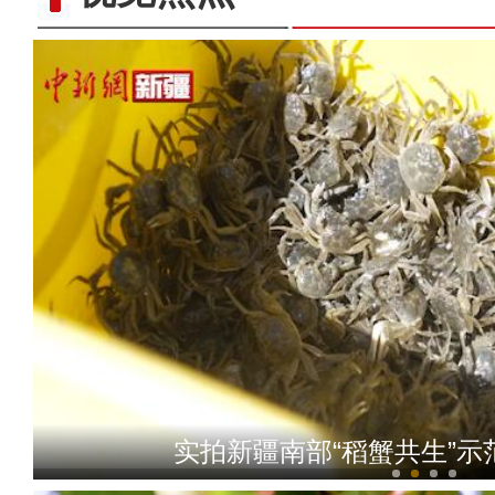
新疆兵团：朽木变工艺品 
实拍新疆南部“稻蟹共生”示