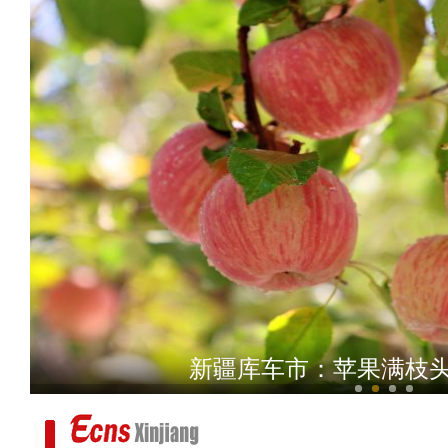
《上海古丽》男主米热：上
新疆库车市：苹果满枝头