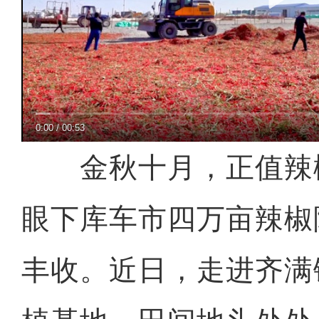
0:00
/
00:53
金秋十月，正值辣
眼下库车市四万亩辣椒
丰收。近日，走进齐满