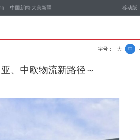
ng
中国新闻·大美新疆
移动版
字号：
大
中
中亚、中欧物流新路径～