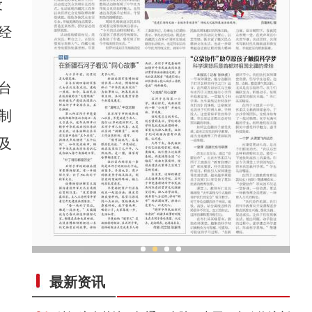
设
经
台
制
及
在新疆石河子看见“同心故事”
最新资讯