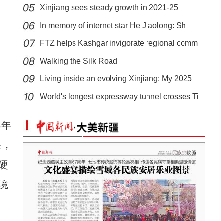
Xinjiang sees steady growth in 2021-25
In memory of internet star He Jiaolong: Sh
FTZ helps Kashgar invigorate regional comm
Walking the Silk Road
Living inside an evolving Xinjiang: My 2025
昌吉州新能源发展密码——木垒经验
World's longest expressway tunnel crosses Ti
3年
来，
硬
境