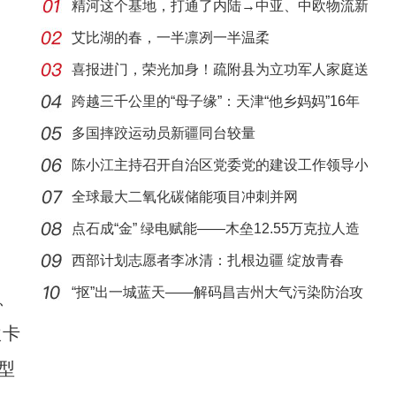
精河这个基地，打通了内陆→中亚、中欧物流新
路径
艾比湖的春，一半凛冽一半温柔
喜报进门，荣光加身！疏附县为立功军人家庭送
尊崇
跨越三千公里的“母子缘”：天津“他乡妈妈”16年
多国摔跤运动员新疆同台较量
陈小江主持召开自治区党委党的建设工作领导小
组会
全球最大二氧化碳储能项目冲刺并网
点石成“金” 绿电赋能——木垒12.55万克拉人造
金
西部计划志愿者李冰清：扎根边疆 绽放青春
“抠”出一城蓝天——解码昌吉州大气污染防治攻
、
坚
欧卡
型