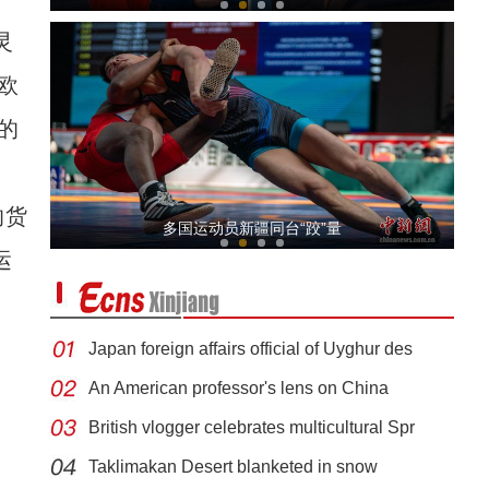
灵
欧
的
的货
绿电戈壁来——能量流动
多国运动员新疆同台“跤”量
运
Japan foreign affairs official of Uyghur des
An American professor's lens on China
British vlogger celebrates multicultural Spr
昌吉市发放首例野生动物致害保险补偿款
Taklimakan Desert blanketed in snow