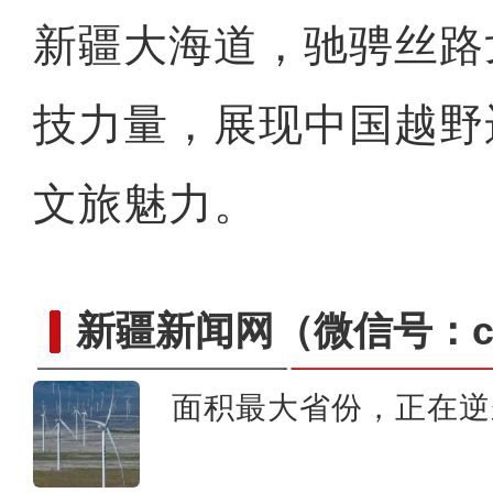
作家甘灵辉：用诗歌记录喀什 
新疆大海道，驰骋丝路
技力量，展现中国越野
文旅魅力。
新疆新闻网
（微信号：cn
面积最大省份，正在逆
袁隆平带了5年的邝翡婷博士 在新疆
高