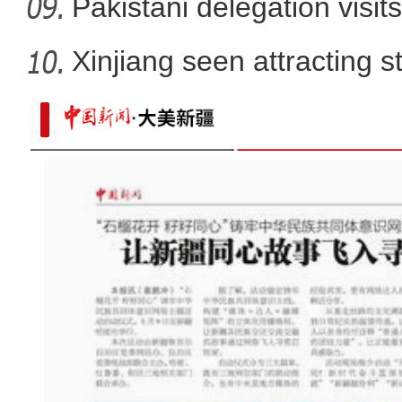
sa
Pakistani delegation visit
Xinjiang seen attracting 