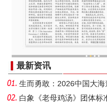
新疆打造“亚欧黄金通道” 
最新资讯
生而勇敢：2026中国大
野拉力赛
白象《老母鸡汤》团体标