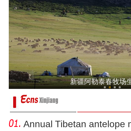
作家甘灵辉：用诗歌记录喀什 
来自哈雷彗星的“礼物” 宝
Annual Tibetan antelope m