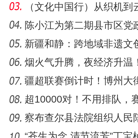
有了权威
（文化中国行）从织机到
绸的“
陈小江为第二期县市区党
新疆和静：跨地域非遗文
人专题
烟火气升腾，夜经济升温
热闹
疆超联赛倒计时！博州大
超10000对！不用排队
约上线→
察布查尔县法院组织人民
能力
“苍生为念 清节流芳”丁