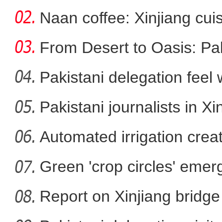
Naan coffee: Xinjiang cui
From Desert to Oasis: Paki
Pakistani delegation feel
袁隆平带了5年的邝翡婷博士 在新疆
developm
Pakistani journalists in Xi
高
Automated irrigation create
Green 'crop circles' emer
Report on Xinjiang bridg