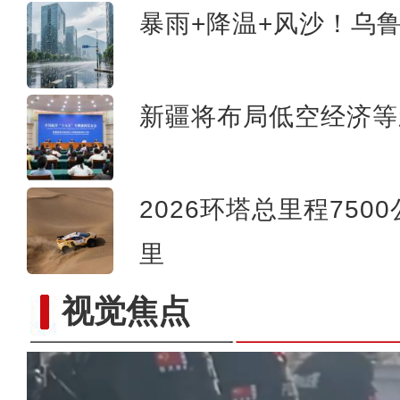
暴雨+降温+风沙！乌
新疆将布局低空经济等
2026环塔总里程750
里
视觉焦点
新疆：“犬”力以赴守护你 警