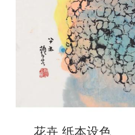
花卉 纸本设色