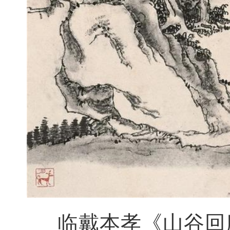
临戴本孝《山谷回