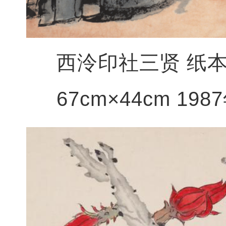
西泠印社三贤 纸本
67cm×44cm 198