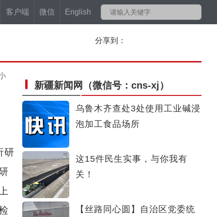
客户端
微信
English
分享到：
小
新疆新闻网
（微信号：cns-xj）
乌鲁木齐查处3处使用工业碱浸
泡加工食品场所
析研
这15件民生实事，与你我有
研
关！
上
【丝路同心圆】自治区党委统
检