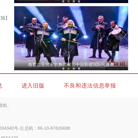
文陆】
外国舞者话新疆——白俄罗斯国家大剧院芭蕾
格鲁吉亚国家歌舞团献艺中国新疆国际民族舞
息
进入旧版
不良和违法信息举报
授权。
外国舞者话新疆——俄罗斯萨拉托夫州曙光歌
004340号-1
] 总机：86-10-87826688