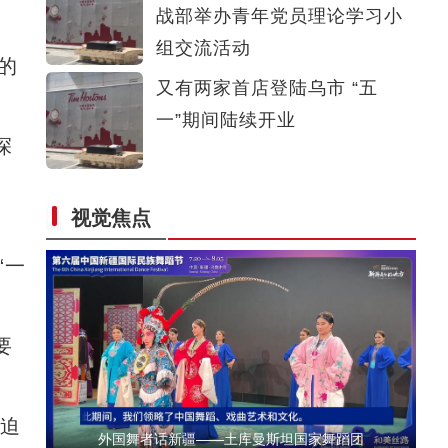
战部举办青年党员理论学习小
外国舞者话新疆——俄罗斯萨拉托夫州曙光歌
组交流活动
的
又有两家首店登陆乌市 “五
。
一”期间陆续开业
深
视觉焦点
外国舞者话新疆——吉尔吉斯斯坦国立白鹿舞
“一
要
紧迫
外国舞者话新疆——土库曼斯坦国家舞蹈团