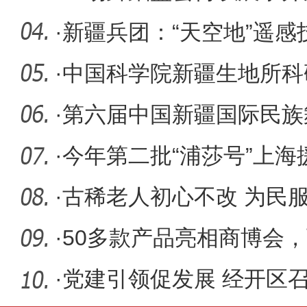
·
新疆兵团：“天空地”遥
更智
·
中国科学院新疆生地所科
团第十二
·
第六届中国新疆国际民族
事》向峥
·
今年第二批“浦莎号”上
启莎
·
古稀老人初心不改 为民
·
50多款产品亮相商博会
商“翅膀”
·
党建引领促发展 经开区