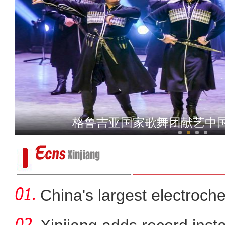
外国舞者话新疆——韩国釜
格鲁吉亚国家歌舞团献艺中
China's largest electroch