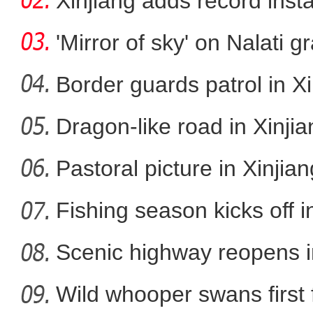
storag
Xinjiang adds record inst
cap
'Mirror of sky' on Nalati g
Border guards patrol in Xi
Dragon-like road in Xinji
“站立计划”公益项目
Pastoral picture in Xinjian
Fishing season kicks off i
Scenic highway reopens i
Wild whooper swans first 