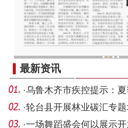
新疆木模戳印技艺传承人：让
最新资讯
·
乌鲁木齐市疾控提示：夏
预防
·
轮台县开展林业碳汇专题
·
一场舞蹈盛会何以展示开