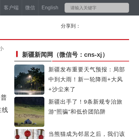
客户端
微信
English
分享到：
小
新疆新闻网
（微信号：cns-xj）
新疆发布重要天气预报：局部
中到大雨！新一轮降雨+大风
+沙尘来了
用普
新疆出手了！9条新规专治旅
在线
游“照骗”和低价团陷阱
当熊猫成为邻居之后，我们该