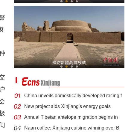
警
模
种
新疆伊犁：文物古迹中的中华民族共同体故事
探访新疆高昌故城
交
户
China unveils domestically developed racing f
会
New project aids Xinjiang's energy goals
极
Annual Tibetan antelope migration begins in
520反诈情景短剧：朋友，你到底在找啥？
间
Naan coffee: Xinjiang cuisine winning over B