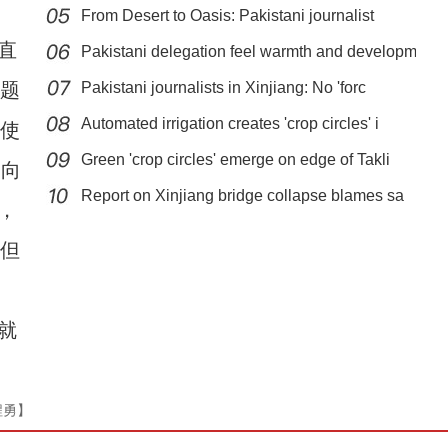
From Desert to Oasis: Pakistani journalist
直
Pakistani delegation feel warmth and developm
问题
Pakistani journalists in Xinjiang: No 'forc
Automated irrigation creates 'crop circles' i
的使
新疆乌恰：护学岗警察被萌娃包围，收到一幅最“奇怪”的画-
Green 'crop circles' emerge on edge of Takli
方向
中新网视频
Report on Xinjiang bridge collapse blames sa
，
“但
就
程勇】