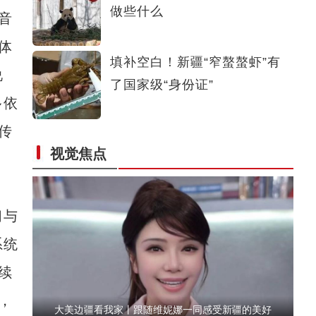
做些什么
音
520反诈情景短剧：朋友，你到底在找啥？
体
填补空白！新疆“窄螯螯虾”有
说
了国家级“身份证”
多依
传
新疆乌恰：护学岗警察被萌娃包围，收到一幅最“奇怪”的画-
视觉焦点
中新网视频
习与
系统
续
，
大美边疆看我家丨跟随维妮娜一同感受新疆的美好