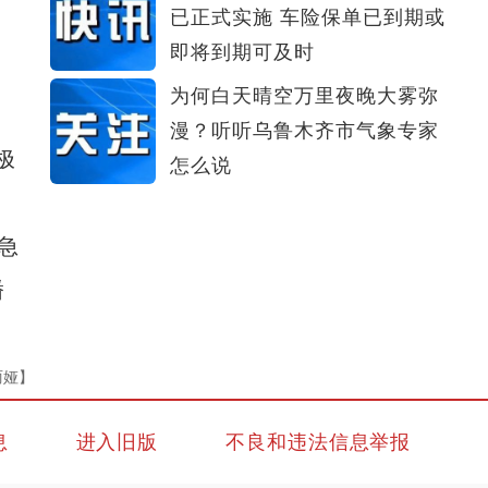
已正式实施 车险保单已到期或
即将到期可及时
为何白天晴空万里夜晚大雾弥
漫？听听乌鲁木齐市气象专家
极
怎么说
急
潘
丽娅】
息
进入旧版
不良和违法信息举报