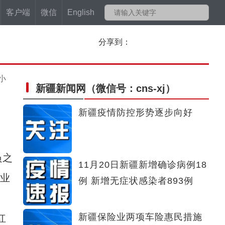
客户端
微信
English
分享到：
小
新疆新闻网
（微信号：cns-xj）
新疆疫情防控形势逐步向好
员之
11月20日新疆新增确诊病例18
职业
例 新增无症状感染者893例
新疆保险业两项车险惠民措施
红