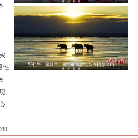
体
付
实
乌鲁木齐市学生“开学第一课”：感受“科技
野牦牛、藏羚羊、藏野驴成群结队在阿尔金山
慢性
民
现
心
新疆：企业开足马力忙生产 冲刺首季“开门红
家伟】