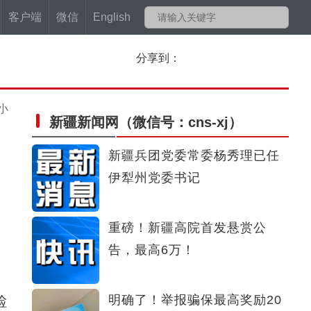
客户端
微信
English
分享到：
小
新疆新闻网
（微信号：cns-xj）
新疆兵团党委常委杨秀理已任
伊犁州党委书记
重磅！新疆高院首发悬赏公
告，最高6万！
明确了！举报骗保最高奖励20
检