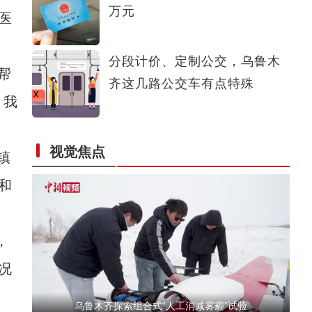
万元
医
新疆：企业开足马力忙生产 冲刺首季“开门红
分段计价、定制公交，乌鲁木
帮
齐这几路公交车有点特殊
，我
视觉焦点
镇
新疆各地陆续开展备耕工作
和
，
况
乌鲁木齐探索组合式“人工消减雾霾”试验