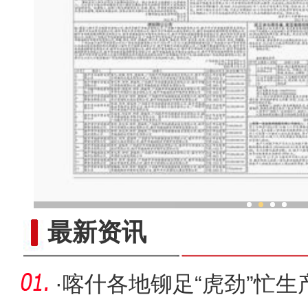
“冬闲”不闲 新疆兵团民众
最新资讯
·
喀什各地铆足“虎劲”忙生产