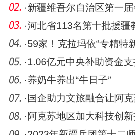
·
新疆维吾尔自治区第一届
冰雪马拉
·
河北省113名第十批援疆
·
59家！克拉玛依“专精特
增11.3
·
1.06亿元中央补助资金
教育事业
·
养奶牛养出“牛日子”
·
国企助力文旅融合让阿克
方
·
阿克苏地区加大科技创新
国有企
·
2023年新疆兵团第十二