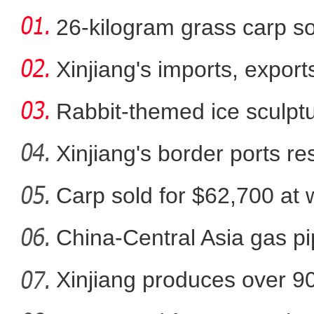
26-kilogram grass carp so
win
Xinjiang's imports, export
Rabbit-themed ice sculptur
Xinjiang's border ports 
clea
Carp sold for $62,700 at wi
新疆昭苏：玉湖现绝
China-Central Asia gas pi
Xinjiang produces over 9