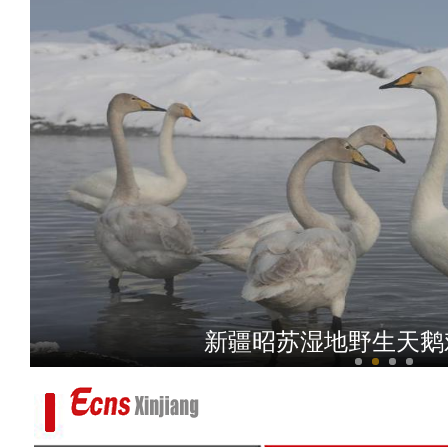
阿拉尔市卡通人物迎
新疆巴里坤草原成群野生