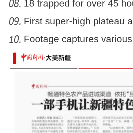
cotton
18 trapped for over 45 ho
gold
First super-high plateau 
Footage captures various 
in