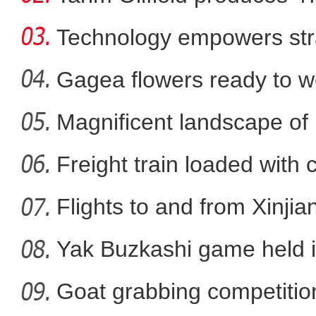
Technology empowers str
Xi
Gagea flowers ready to w
Nal
Magnificent landscape of
新疆和田：智慧养殖提升多
La
Freight train loaded with
Flights to and from Xinjian
Yak Buzkashi game held 
Goat grabbing competition