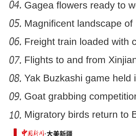
Xi
Gagea flowers ready to w
Nal
Magnificent landscape of
实拍新疆兵团最年
La
Freight train loaded with
Flights to and from Xinjian
Yak Buzkashi game held 
Goat grabbing competition
Migratory birds return to