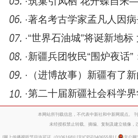
·
筑巢引凤栖 花开蝶自来
商引资工
·
著名考古学家孟凡人因病去
·
“世界石油城”将诞新地标
欧之
·
新疆兵团牧民“围炉夜话”
·
（进博故事）新疆有了新的
·
第二十届新疆社会科学界
本网站所刊载信息，不代表中新社和中新网观点。 
未经授权禁止转载、摘编、复制及建立镜像，
[
网上传播视听节目许可证（0106168)
] [
京ICP证040655号
] [
京公网安