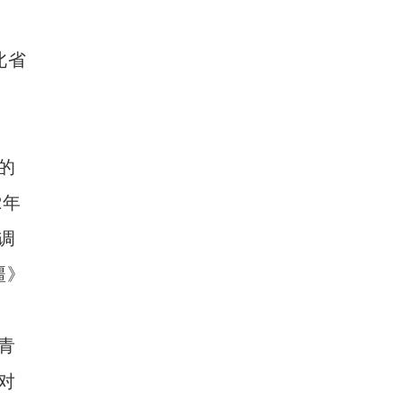
北省
的
2年
调
疆》
青
对