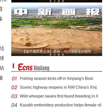
育
多
结
体验马术成为新疆兵团民众又一休闲娱乐方式
【这个城市有点潮】鄯善：与沙漠相连的城市
球
幼
极
Fishing season kicks off in Xinjiang's Bost
Scenic highway reopens in NW China's Xinj
Wild whooper swans first found breeding in X
【新疆故事】树木年轮“翻译官”尚华明
Kazakh embroidery production helps female vil