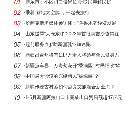
·
博乐市：小区门口设岗位 听取民声解民忧
·
乘着“营地太空舱”，一起去旅行
·
哈萨克斯坦媒体参访团：“乌鲁木齐经济发展
快，市
·
山东援疆“大仓东移”2023年首批英吉沙杏销往
东部
·
超前服务 “电”助新疆乳业加速跑
·
新疆昌吉州将有1.17万余人将参与全民健身系
列赛事
·
新疆莎车县：万寿菊花开“香满园” 村民增收“软
黄
·
中国最大沙漠的东缘何以“披绿装”？
·
新疆传统古村落如何点亮文旅融合新业态？
·
1-5月新疆阿拉山口市完成出口贸易额超47亿元