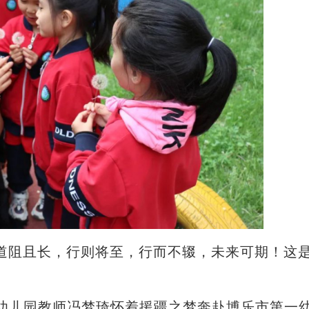
道阻且长，行则将至，行而不辍，未来可期！这
。
幼儿园教师冯梦琦怀着援疆之梦奔赴博乐市第一