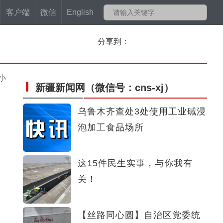
客户端
微信
English
分享到：
小
新疆新闻网
（微信号：cns-xj）
乌鲁木齐查处3处使用工业碱浸
泡加工食品场所
这15件民生实事，与你我有
关！
【丝路同心圆】自治区党委统