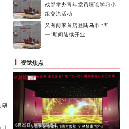
战部举办青年党员理论学习小
【新疆故事】树木年轮“翻译官”尚华明
组交流活动
又有两家首店登陆乌市 “五
一”期间陆续开业
视觉焦点
北塔山牧歌：这里牧草丰茂，牛羊肥壮
是湖
新疆阿勒泰举行“唱响雪都 全民禁毒”暨“6
幼儿