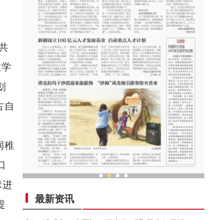
共
教学
划
古自
润稚
口
球进
新疆霍城：丝路古城绽放现代之花
最新资讯
提