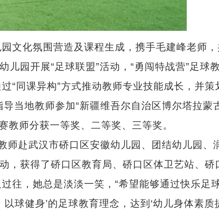
园文化氛围营造及课程生成，携手毛建峰老师，
幼儿园开展“足球联盟”活动，“勇闯特战营”足球
过“同课异构”方式推动教师专业技能成长，并策
0月指导当地教师参加“新疆维吾尔自治区博尔塔拉蒙
参赛教师分获一等奖、二等奖、三等奖。
师赴武汉市硚口区安徽幼儿园、团结幼儿园、
活动，获得了硚口区教育局、硚口区体卫艺站、硚
过往，她总是淡淡一笑，“希望能够通过快乐足
新疆多措并举建设农业强区
，以球健身’的足球教育理念，达到‘幼儿身体素质