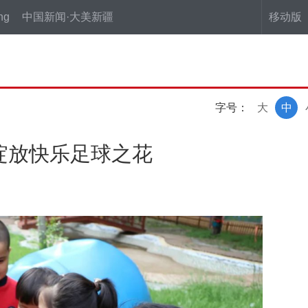
ng
中国新闻·大美新疆
移动版
字号：
大
中
绽放快乐足球之花