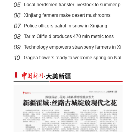
Local herdsmen transfer livestock to summer p
Xinjiang farmers make desert mushrooms
bloom
Police officers patrol in snow in Xinjiang
Tarim Oilfield produces 470 mln metric tons
Technology empowers strawberry farmers in Xi
北塔山牧歌：这里牧草丰茂，牛羊肥壮
Gagea flowers ready to welcome spring on Nal