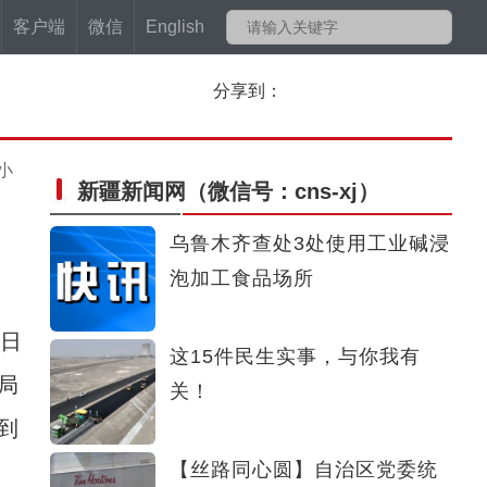
客户端
微信
English
分享到：
小
新疆新闻网
（微信号：cns-xj）
乌鲁木齐查处3处使用工业碱浸
泡加工食品场所
日
这15件民生实事，与你我有
局
关！
到
【丝路同心圆】自治区党委统