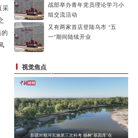
战部举办青年党员理论学习小
直采
新疆阿勒泰举行“唱响雪都 全民禁毒”暨“6
组交流活动
之
又有两家首店登陆乌市 “五
植的
一”期间陆续开业
凤
视觉焦点
新疆：荒漠戈壁万余亩红柳花绽放
新疆对额河实施第三次科考 杨树“基因库”在