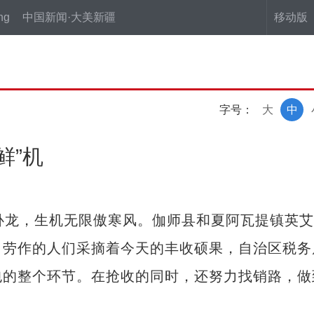
ng
中国新闻·大美新疆
移动版
字号：
大
中
鲜”机
龙，生机无限傲寒风。伽师县和夏阿瓦提镇英艾
，劳作的人们采摘着今天的丰收硕果，自治区税务
包的整个环节。在抢收的同时，还努力找销路，做