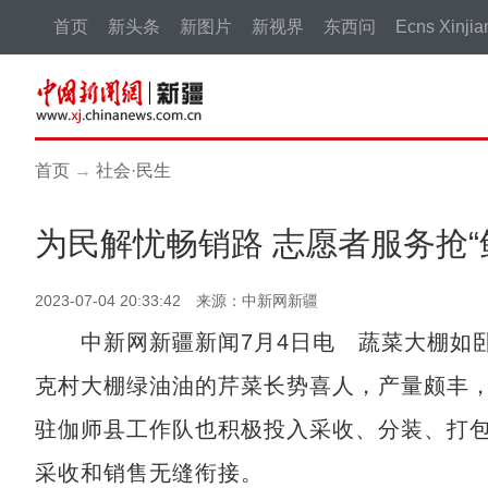
首页
新头条
新图片
新视界
东西问
Ecns Xinjia
首页
→
社会·民生
为民解忧畅销路 志愿者服务抢“
2023-07-04 20:33:42 来源：中新网新疆
中新网新疆新闻7月4日电 蔬菜大棚如卧
克村大棚绿油油的芹菜长势喜人，产量颇丰
驻伽师县工作队也积极投入采收、分装、打
采收和销售无缝衔接。