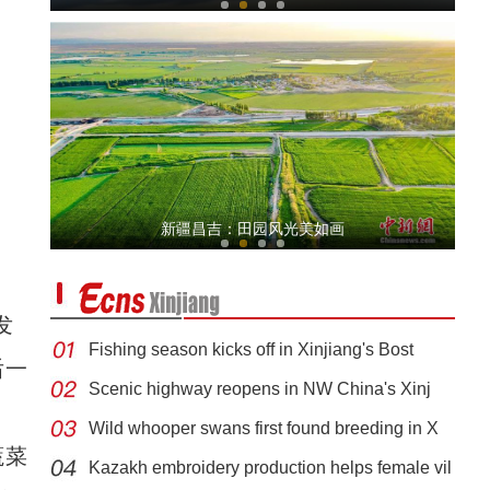
北塔山牧歌：这里牧草丰茂，牛羊肥壮
新疆昌吉：田园风光美如画
发
Fishing season kicks off in Xinjiang's Bost
后一
Scenic highway reopens in NW China's Xinj
Wild whooper swans first found breeding in X
新疆阿勒泰举行“唱响雪都 全民禁毒”暨“6
蔬菜
Kazakh embroidery production helps female vil