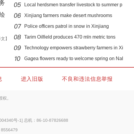
务
Local herdsmen transfer livestock to summer p
绘
Xinjiang farmers make desert mushrooms
bloom
Police officers patrol in snow in Xinjiang
Tarim Oilfield produces 470 mln metric tons
亭文】
Technology empowers strawberry farmers in Xi
新疆：荒漠戈壁万余亩红柳花绽放
Gagea flowers ready to welcome spring on Nal
息
进入旧版
不良和违法信息举报
授权。
004340号-1
] 总机：86-10-87826688
 8556479