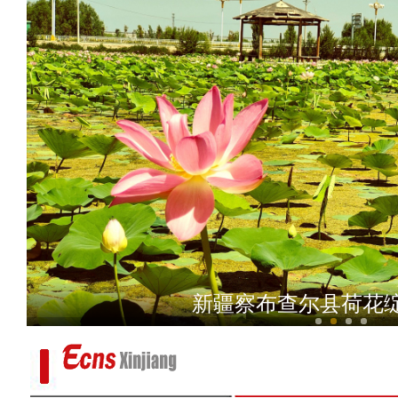
沙雅县：稳就业惠民
新疆察布查尔县荷花