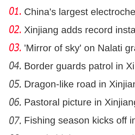
China's largest electroch
storag
Xinjiang adds record inst
cap
'Mirror of sky' on Nalati g
Border guards patrol in Xi
Dragon-like road in Xinji
沙雅县全面推广电子劳动
Pastoral picture in Xinjian
Fishing season kicks off i