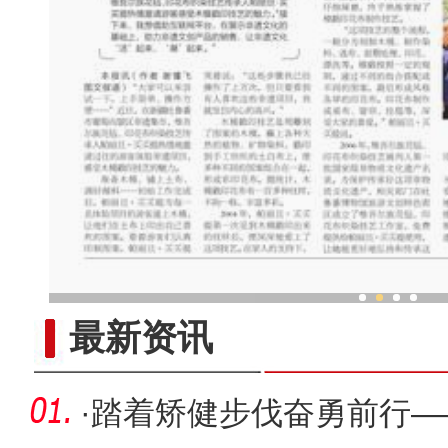
新疆木模戳印技艺传承人：让
最新资讯
·
踏着矫健步伐奋勇前行—