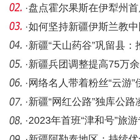
营商环境
·
盘点霍尔果斯在伊犁州首届
产品展览
·
如何坚持新疆伊斯兰教中
者共同探
·
新疆“天山药谷”巩留县
发展
·
新疆兵团调整提高75万
老金水平
·
网络名人带着粉丝“云游”伊
万
·
新疆“网红公路”独库公路
清理完
·
2023年首班“津和号”旅
·
新疆阿勒泰地区：持续优