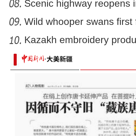
Scenic highway reopens i
Wild whooper swans first 
X
Kazakh embroidery produ
vil
中哈300余家企业参加首届