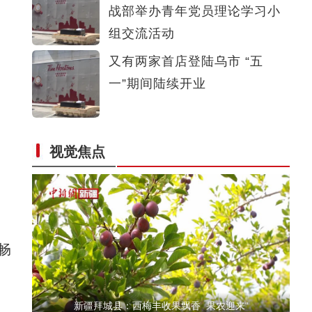
战部举办青年党员理论学习小
新疆库车：大龙池碧波荡漾风景如画
组交流活动
又有两家首店登陆乌市 “五
一”期间陆续开业
视觉焦点
《天山之子张仲瀚》演员逯长恩：兵团人是最
畅
新疆拜城县：西梅丰收果飘香 果农迎来“