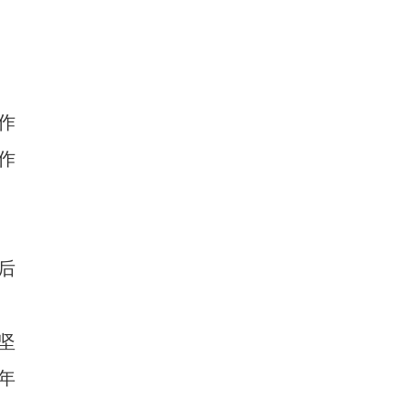
作
作
后
坚
年