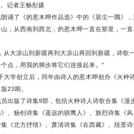
享。记者王畅彤摄
朗诵了《的惹木呷作品选》中的《居尘一隅》，
仑山，从西南到西北，的惹木呷一直在那里，一直
从大凉山到新疆再到大凉山再回到新疆，诗歌
个点，用我的脚步将它们连接起来。”
子大学创立后，同年由诗人的惹木呷创办《火种
版23期。
出版了诗集9部，包括火种诗人诗歌合集《漫
选》、杨钊诗集《遥远的驯鹰人》、旗烈诗集《风
一起来新疆跳舞
诗集《北方抒情》、萧清诗集《在西藏》、段景诗