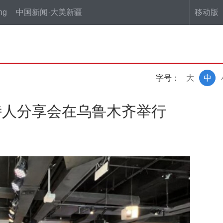
ng
中国新闻·大美新疆
移动版
字号：
大
中
诗人分享会在乌鲁木齐举行