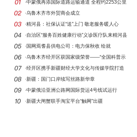
·
中蒙俄再添国际道路运输通道 全程约2253公里
·
乌鲁木齐市外贸商会成立
·
精河县：社保认证“送”上门 敬老服务暖人心
·
自治区“服务百姓健康行动”义诊医疗队来精河县
开
·
国网焉耆县供电公司：电力保秋收 绘就
好“丰”景
·
乌鲁木齐经开区获国家级荣誉——“全国科普示
范区
·
经开区携手新疆财经大学文化与传媒学院打造
产学研
·
新疆：国门口岸续写丝路新华章
·
中蒙俄沿亚洲公路网国际货运4号线试运行
·
新疆大闸蟹联手淘宝平台“触网”出疆