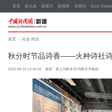
首页
新头条
新图片
新视界
东西问
Ecns Xinjia
首页
→
社会·民生
秋分时节品诗香——火种诗社
2023-09-24 14:46:02 来源：掌上乌鲁木齐/乌鲁木齐晚报