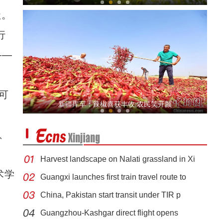
社。
行
——
可
新疆温宿：红枣上糖着色期 枣树管护正当时
新疆库车：辣椒喜获丰收 农民笑开颜
、
Harvest landscape on Nalati grassland in Xi
术学
Guangxi launches first train travel route to
China, Pakistan start transit under TIR p
新疆库车：大龙池碧波荡漾风景如画
Guangzhou-Kashgar direct flight opens