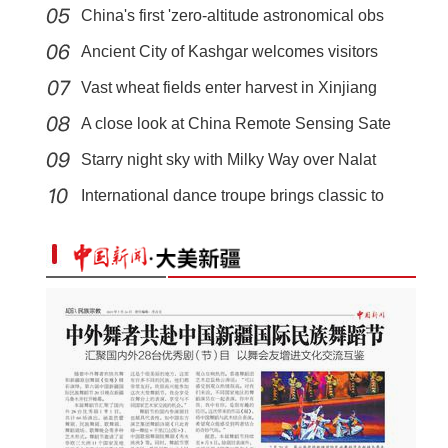
China's first 'zero-altitude astronomical obs
Ancient City of Kashgar welcomes visitors
Vast wheat fields enter harvest in Xinjiang
A close look at China Remote Sensing Sate
Starry night sky with Milky Way over Nalat
《天山之子张仲瀚》演员逯长恩：兵团人是最
International dance troupe brings classic to