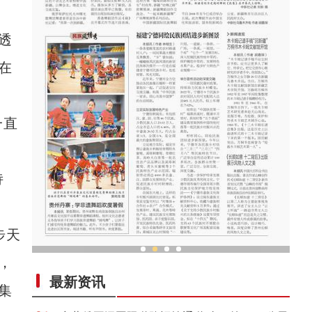
透
在
一直
诗
步天
，
中外舞者共赴中国新疆国际民族舞蹈节
最新资讯
集