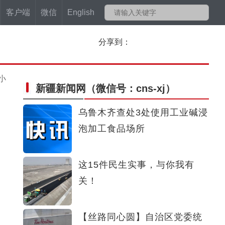
客户端
微信
English
分享到：
小
新疆新闻网
（微信号：cns-xj）
乌鲁木齐查处3处使用工业碱浸
泡加工食品场所
这15件民生实事，与你我有
关！
【丝路同心圆】自治区党委统