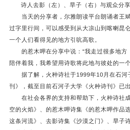
诗人去影（左）、旱子（右）与观众分
当天的分享者，尔雅朗读平台朗诵者王斌
过字里行间，可以感受到从大凉山到喀喇昆
一个人们看得见的地方引吭高歌。
的惹木呷在分享中说：“我走过很多地方，
陪伴着我，我希望用诗歌将此地与彼处的一个
据了解，火种诗社于1999年10月在石河
刊》，截至目前石河子大学《火种诗刊》已出
在社会各界的支持和帮助下，火种诗社成员
空的火焰》、的惹木呷诗集《的惹木呷作品
这条河流》、去影诗集《沙漠之门》、旱子