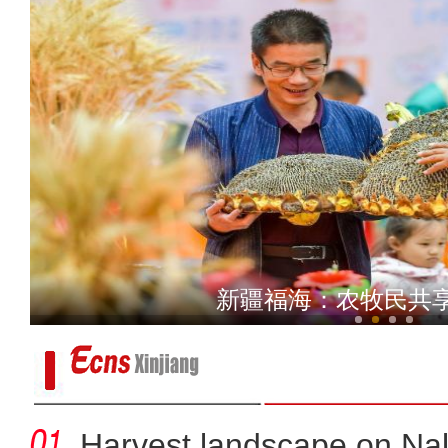
2023年第十三届沙雅胡杨
新疆福海：农牧民共
Harvest landscape on Nala