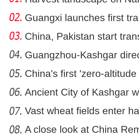
Guangxi launches first trai
China, Pakistan start tran
Guangzhou-Kashgar direct
China's first 'zero-altitu
新疆皮山县：万亩石
Ancient City of Kashgar w
Vast wheat fields enter ha
A close look at China Re