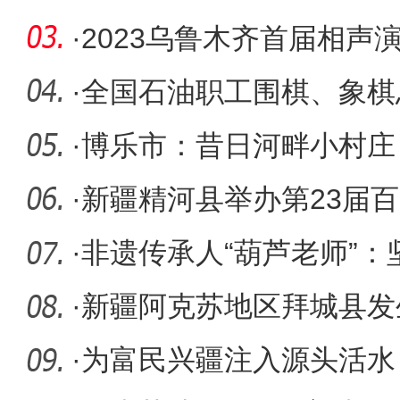
·
2023乌鲁木齐首届相声
·
全国石油职工围棋、象棋
玛依圆满
·
博乐市：昔日河畔小村庄
·
新疆精河县举办第23届
颁奖晚会
·
非遗传承人“葫芦老师”：
工艺历
·
新疆阿克苏地区拜城县发生
度10千
·
为富民兴疆注入源头活水