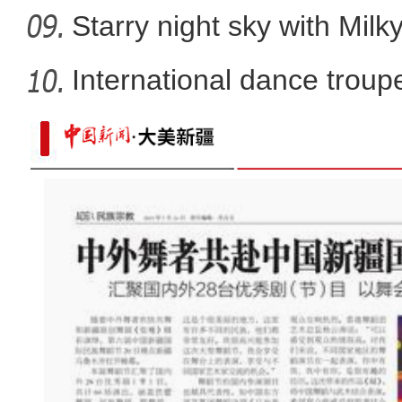
Starry night sky with Mil
International dance troupe
新疆拜城县：冬小麦出苗