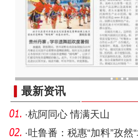
中外舞者共赴中国新疆国际
最新资讯
·
杭阿同心 情满天山
·
吐鲁番：税惠“加料”孜然“