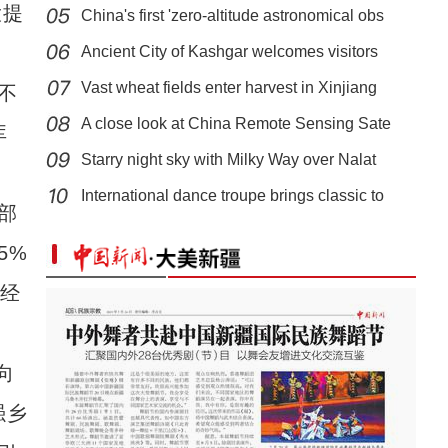
大提
China's first 'zero-altitude astronomical obs
Ancient City of Kashgar welcomes visitors
Vast wheat fields enter harvest in Xinjiang
不
A close look at China Remote Sensing Sate
库
Starry night sky with Milky Way over Nalat
“百列万人”游新疆暨“京和号”发车仪式在
International dance troupe brings classic to
部
5%
”经
向
强乡