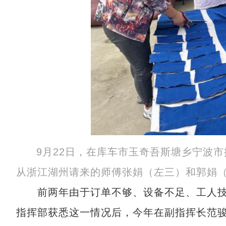
9月22日，在库车市玉奇吾斯塘乡宁波
从浙江湖州请来的师傅张娟（左三）和郭娟
前两年由于订单不够、设备不足、工人技
指挥部获悉这一情况后，今年在副指挥长范