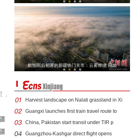
搭乘国产客机出行 瞰中国大美新疆
航拍雨后初霁的新疆铁门关市：云雾缭绕 宛如
里，
Harvest landscape on Nalati grassland in Xi
Guangxi launches first train travel route to
疆
China, Pakistan start transit under TIR p
《天山之子张仲瀚》演员马新：希望观众能记
疆
Guangzhou-Kashgar direct flight opens