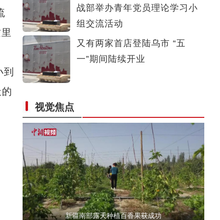
战部举办青年党员理论学习小
流
《天山之子张仲瀚》演员马新：希望观众能记
组交流活动
这里
又有两家首店登陆乌市 “五
一”期间陆续开业
小到
天的
视觉焦点
“百列万人”游新疆暨“京和号”发车仪式在
新疆南部露天种植百香果获成功