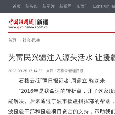
首页
新头条
新图片
新视界
东西问
Ecns Xinjia
首页
→
社会·民生
为富民兴疆注入源头活水 让援
2023-09-25 17:14:36 来源：石榴云/新疆日报
石榴云/新疆日报记者 周鼎立 骆森来
“2016年是我命运的转折点，开了这家
能解决。后来通过宁波市援疆指挥部的帮助，
波援疆干部和援疆项目资金的支持，帮助我