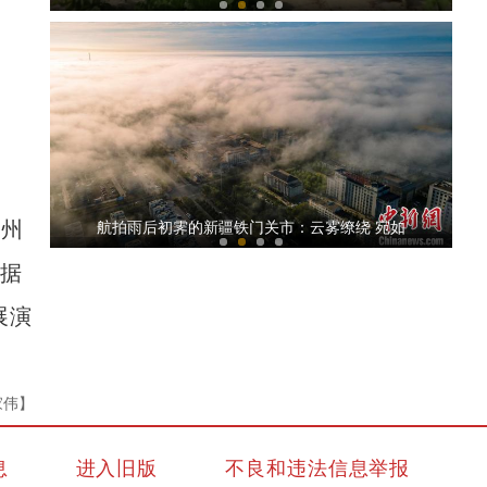
搭乘国产客机出行 瞰中国大美新疆
泉州
航拍雨后初霁的新疆铁门关市：云雾缭绕 宛如
。据
展演
家伟】
《天山之子张仲瀚》演员马新：希望观众能记
息
进入旧版
不良和违法信息举报