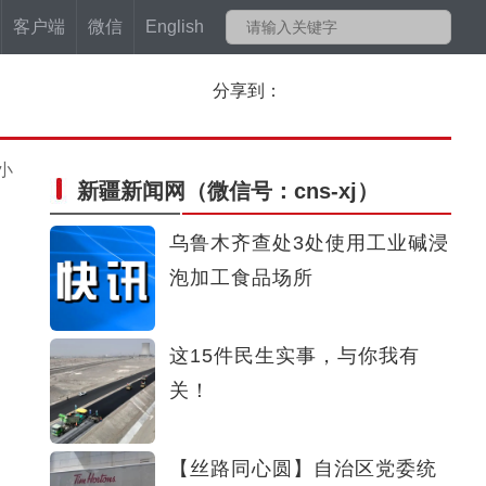
客户端
微信
English
分享到：
小
新疆新闻网
（微信号：cns-xj）
乌鲁木齐查处3处使用工业碱浸
泡加工食品场所
这15件民生实事，与你我有
关！
【丝路同心圆】自治区党委统