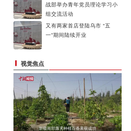
战部举办青年党员理论学习小
《天山之子张仲瀚》演员马新：希望观众能记
组交流活动
又有两家首店登陆乌市 “五
一”期间陆续开业
视觉焦点
“百列万人”游新疆暨“京和号”发车仪式在
新疆南部露天种植百香果获成功