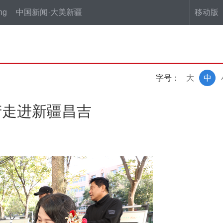
ng
中国新闻·大美新疆
移动版
字号：
大
中
产走进新疆昌吉