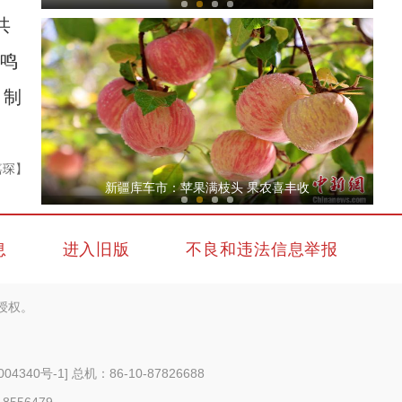
共
、鸣
 制
嘉琛】
《上海古丽》男主米热：上海援疆成果让我眼
新疆库车市：苹果满枝头 果农喜丰收
息
进入旧版
不良和违法信息举报
授权。
斑斓秋色怡人 油画般风景尽显秋日之美
004340号-1
] 总机：86-10-87826688