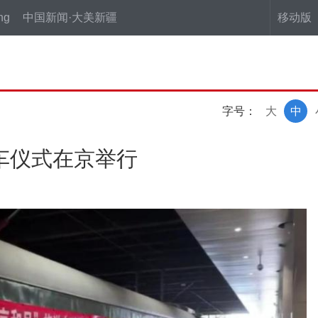
ng
中国新闻·大美新疆
移动版
字号：
大
中
发车仪式在京举行