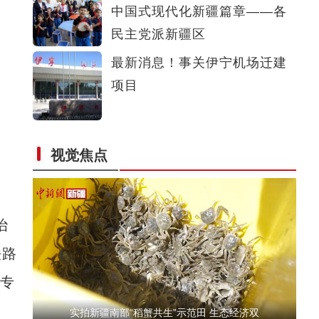
中国式现代化新疆篇章——各
斑斓秋色怡人 油画般风景尽显秋日之美
民主党派新疆区
最新消息！事关伊宁机场迁建
项目
视觉焦点
新疆兵团：朽木变工艺品 提升价值能致富
治
铁路
游专
实拍新疆南部“稻蟹共生”示范田 生态经济双