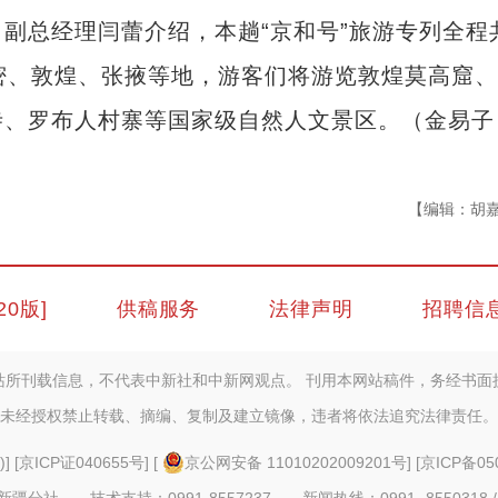
总经理闫蕾介绍，本趟“京和号”旅游专列全程
密、敦煌、张掖等地，游客们将游览敦煌莫高窟
、罗布人村寨等国家级自然人文景区。（金易子
【编辑：胡
20版]
供稿服务
法律声明
招聘信
站所刊载信息，不代表中新社和中新网观点。 刊用本网站稿件，务经书面
未经授权禁止转载、摘编、复制及建立镜像，违者将依法追究法律责任。
)
] [
京ICP证040655号
] [
京公网安备 11010202009201号
] [
京ICP备05