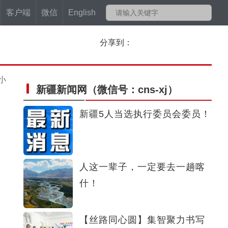
客户端
微信
English
分享到：
小
新疆新闻网
（微信号：cns-xj）
新疆5人当选执行委员会委员！
人这一辈子，一定要去一趟喀
什！
【丝路同心圆】集智聚力书写