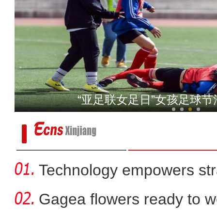
第三次新疆科考：阿尔金
新疆焉耆垦区：辣椒移栽换“
Technology empowers str
Xi
Gagea flowers ready to w