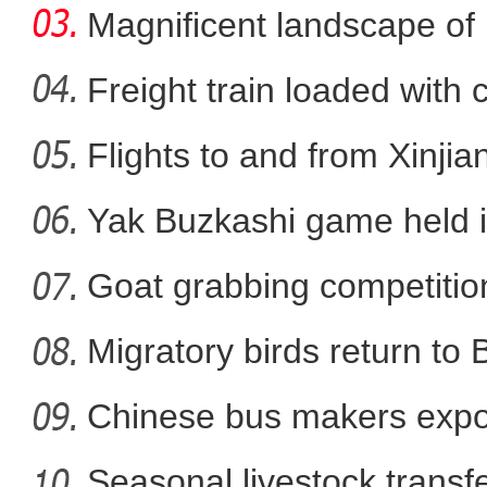
Nal
Magnificent landscape of
La
Freight train loaded with
Flights to and from Xinjian
Yak Buzkashi game held 
Goat grabbing competition
Migratory birds return to
Chinese bus makers expo
energy ve
Seasonal livestock transfer