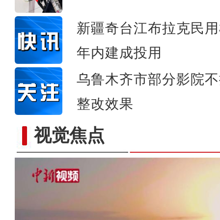
新疆奇台江布拉克民用
年内建成投用
乌鲁木齐市部分影院不
整改效果
视觉焦点
实拍新疆兵团首条“疆电外