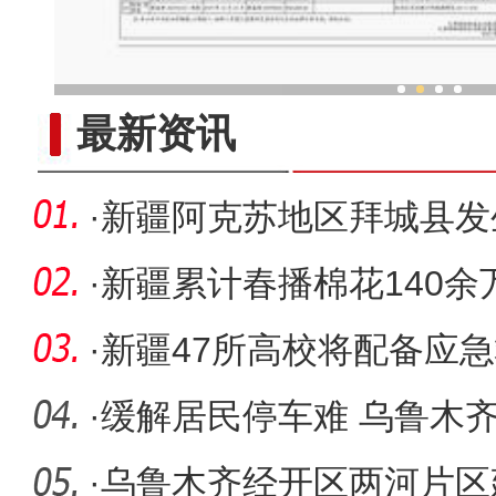
首届新疆文化艺术节群
最新资讯
·
新疆阿克苏地区拜城县发生
度15千
·
新疆累计春播棉花140余万
·
新疆47所高校将配备应
·
缓解居民停车难 乌鲁木
区“挤”出
·
乌鲁木齐经开区两河片区