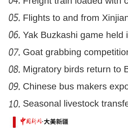
La
Freight train loaded with
Flights to and from Xinjian
新疆巴楚县：百万亩棉
Yak Buzkashi game held 
Goat grabbing competition
Migratory birds return to
Chinese bus makers expo
energy ve
Seasonal livestock transfer