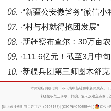
底交付使
·
“新疆公安微警务”微信小
利企网
·
“村与村就得抱团发展”
·
新疆察布查尔：30万亩
准“良田”
·
111.6亿元！截至3月
值新疆排
·
新疆兵团第三师图木舒克
本网站所刊载信息，不代表中新社和中新网观点。 
未经授权禁止转载、摘编、复制及建立镜像，
[
网上传播视听节目许可证（0106168)
] [
京ICP证040655号
] [
京公网安