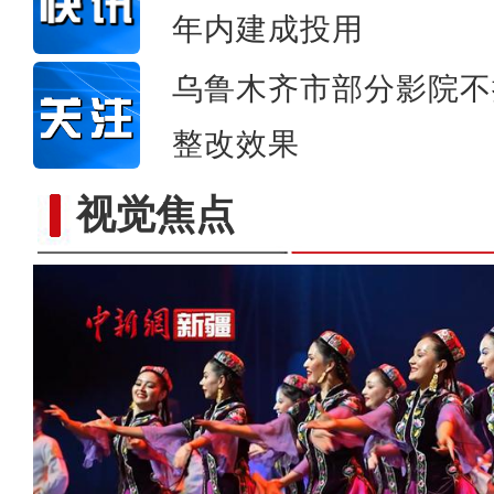
年内建成投用
乌鲁木齐市部分影院不
整改效果
视觉焦点
《千年之约·梦幻龟兹》亮