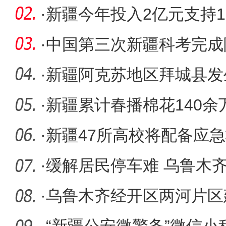
率先具
·
新疆今年投入2亿元支持1
化
·
中国第三次新疆科考完成
工作 年轻
·
新疆阿克苏地区拜城县发生
度15千
·
新疆累计春播棉花140余万
·
新疆47所高校将配备应
·
缓解居民停车难 乌鲁木
区“挤”出
·
乌鲁木齐经开区两河片区