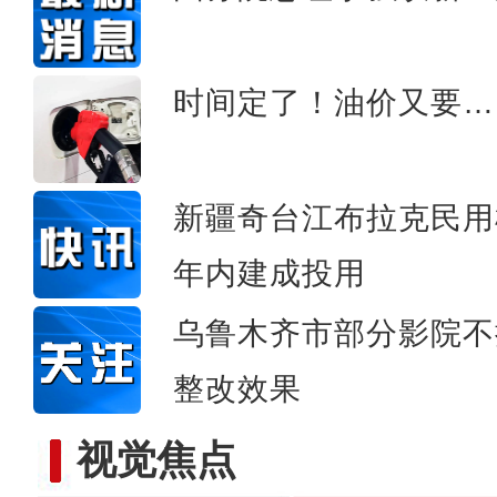
新疆墨玉县：蘑菇大棚
时间定了！油价又要…
新疆奇台江布拉克民用
年内建成投用
乌鲁木齐市部分影院不
整改效果
视觉焦点
实拍新疆兵团首条“疆电外