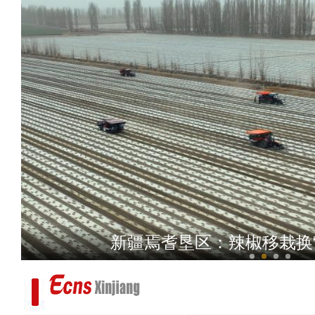
《千年之约·梦幻龟兹》亮
新疆焉耆垦区：辣椒移栽换“