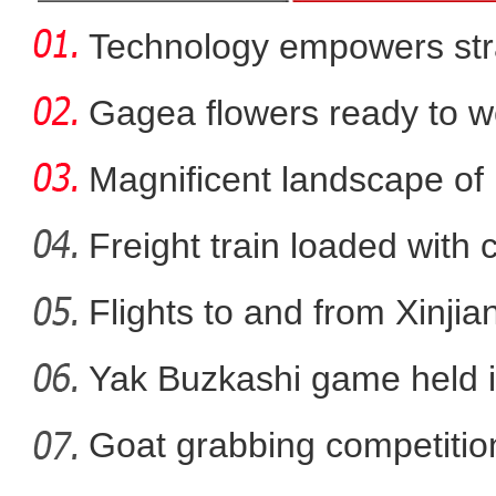
Technology empowers str
Xi
Gagea flowers ready to w
Nal
Magnificent landscape of
La
Freight train loaded with
Flights to and from Xinjian
新疆墨玉县：蘑菇大棚
Yak Buzkashi game held 
Goat grabbing competition