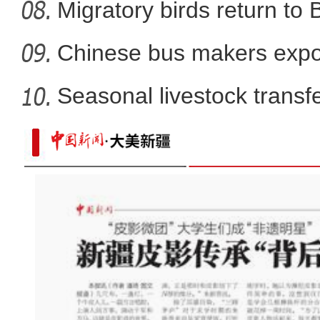
Migratory birds return to
Chinese bus makers expo
energy ve
Seasonal livestock transfer
实拍新疆兵团首条“疆电外