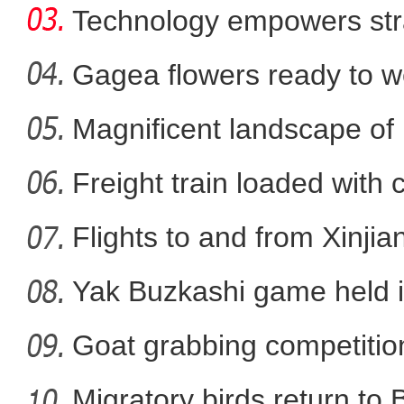
Technology empowers str
Xi
Gagea flowers ready to w
Nal
Magnificent landscape of
经开区：加快道路改造升级
La
Freight train loaded with
Flights to and from Xinjian
Yak Buzkashi game held 
Goat grabbing competition
Migratory birds return to