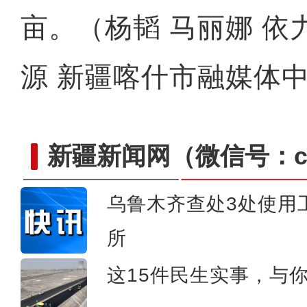
亩。（杨韬 马丽娜 依
源 新疆喀什市融媒体
新疆新闻网
（微信号：cn
乌鲁木齐查处3处使用
经开区：加快道路改造升级
所
这15件民生实事，与