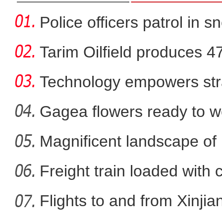
Police officers patrol in s
Tarim Oilfield produces 4
Technology empowers str
Xi
Gagea flowers ready to w
Nal
Magnificent landscape of
实拍新疆兵团昆玉市：荒漠
La
Freight train loaded with
Flights to and from Xinjian