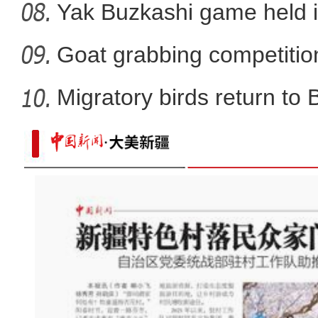
Yak Buzkashi game held 
Goat grabbing competition
Migratory birds return to
看《乡村“网”事》感受现