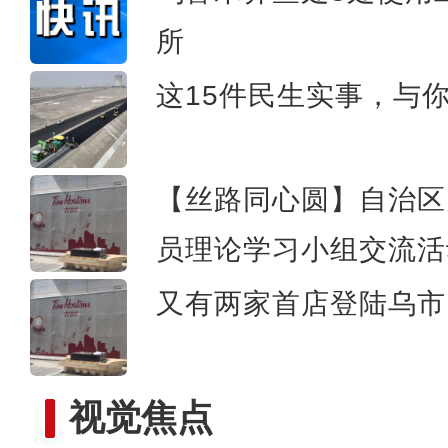
所
实拍新疆兵团昆玉市：荒漠
这15件民生实事，与
【丝路同心圆】自治区
员理论学习小组交流活
又有两家首店登陆乌市 
视觉焦点
看《乡村“网”事》感受现