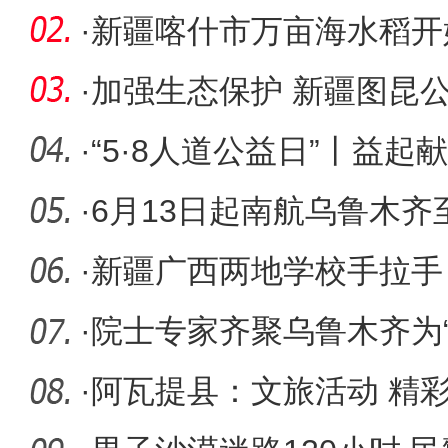
亿元，比
·
新疆喀什市万亩海水稻开
·
加强生态保护 新疆图昆
始架梁
·
“5·8人道公益日”丨益起
·
6月13日起南航乌鲁木
·
新疆广西两地学校手拉手
仪式
·
院士专家齐聚乌鲁木齐为
空间协
·
阿瓦提县：文旅活动 精