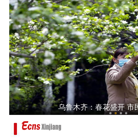
经开区：加快道路改造升级
乌鲁木齐：春花盛开 市