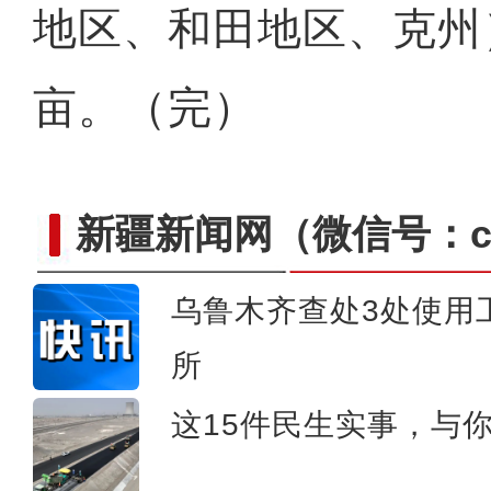
地区、和田地区、克州
亩。（完）
新疆新闻网
（微信号：cn
乌鲁木齐查处3处使用
所
实拍新疆兵团昆玉市：荒漠
这15件民生实事，与