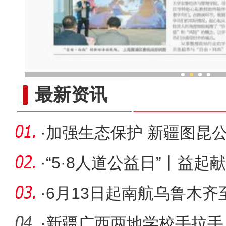
新疆特色村落民众家门口吃
最新资讯
·
加强生态保护 新疆图昆
始架梁
·
“5·8人道公益日”丨益起
·
6月13日起南航乌鲁木
·
新疆广西两地学校手拉手