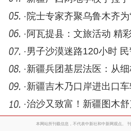
仪式
·
院士专家齐聚乌鲁木齐为
空间协
·
阿瓦提县：文旅活动 精
·
男子沙漠迷路120小时 
救
·
新疆兵团基层法医：从细
还原真相
·
新疆吉木乃口岸进出口车辆
·
治沙又致富！新疆图木舒
种接近尾
本网站所刊载信息，不代表中新社和中新网观点。 