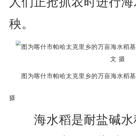
人们正抢抓农时进行海
秧。
图为喀什市帕哈太克里乡的万亩海水稻
摄
海水稻是耐盐碱水