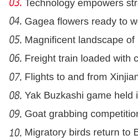
Technology empowers str
Xi
Gagea flowers ready to w
Nal
Magnificent landscape of
实拍新疆兵团昆玉市：荒漠
La
Freight train loaded with
Flights to and from Xinjian
Yak Buzkashi game held 
Goat grabbing competition
Migratory birds return to