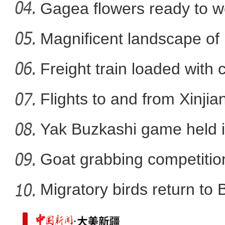
Xi
Gagea flowers ready to w
Nal
Magnificent landscape of
看《乡村“网”事》感受现
La
Freight train loaded with
Flights to and from Xinjian
Yak Buzkashi game held 
Goat grabbing competition
Migratory birds return to