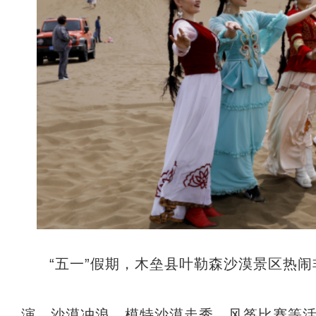
“五一”假期，木垒县叶勒森沙漠景区热
演、沙漠冲浪、模特沙漠走秀、风筝比赛等