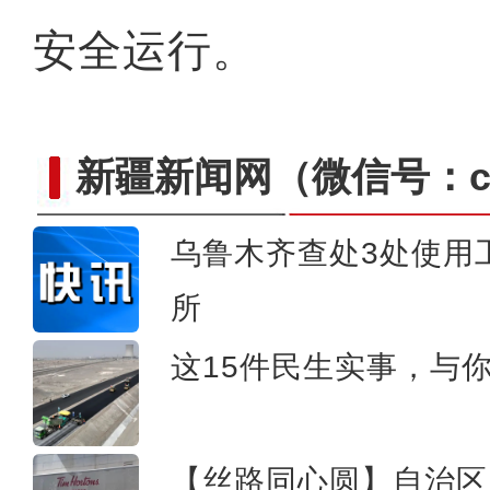
安全运行。
新疆新闻网
（微信号：cn
乌鲁木齐查处3处使用
所
看《乡村“网”事》感受现
这15件民生实事，与
【丝路同心圆】自治区