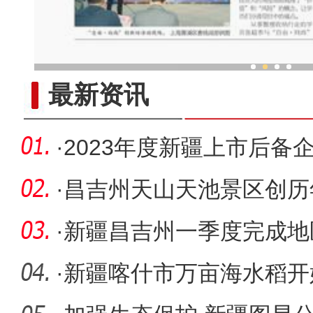
新疆首个菜篮子基地蔬菜
最新资讯
·
2023年度新疆上市后备
昌吉州3
·
昌吉州天山天池景区创历
客新
·
新疆昌吉州一季度完成地区
亿元，比
·
新疆喀什市万亩海水稻开