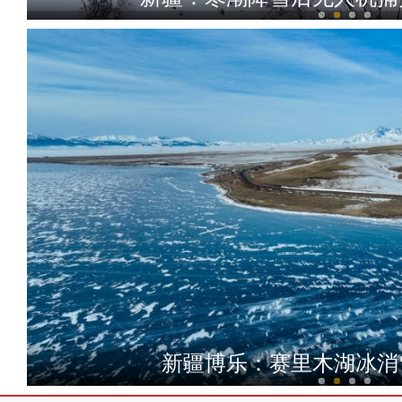
塔克拉玛干沙漠机械植绿 
新疆博乐：赛里木湖冰消