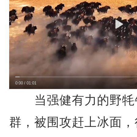
0:00
/
01:01
当强健有力的野牦
群，被围攻赶上冰面，