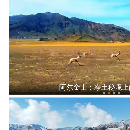
阿尔金山：净土秘境上