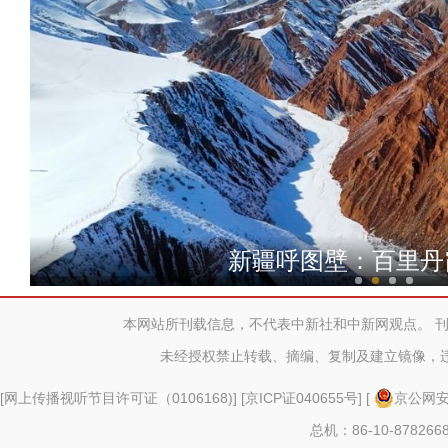
新疆克州：踏戈壁 越山峦 
新疆呼图壁：百里丹
本网站所刊载信息，不代表中新社和中新网观点。 
未经授权禁止转载、摘编、复制及建立镜像，
[
网上传播视听节目许可证（0106168)
] [
京ICP证040655号
] [
京公网安备
总机：86-10-878266