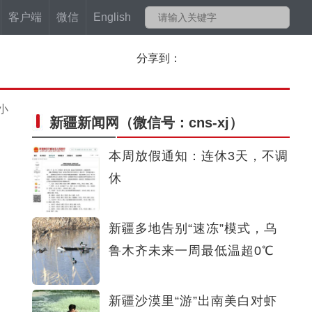
客户端
微信
English
分享到：
小
新疆新闻网
（微信号：cns-xj）
本周放假通知：连休3天，不调
休
新疆多地告别“速冻”模式，乌
鲁木齐未来一周最低温超0℃
新疆沙漠里“游”出南美白对虾