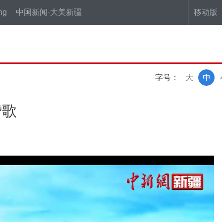
ng
中国新闻·大美新疆
移动版
字号：
大
中
赞歌