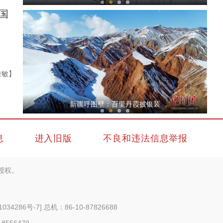
国
雅敏】
新疆和田沙漠边“铁牛”推沙 植树造林织密织宽“绿围脖”
新疆呼图壁：百里丹霞披银装
息
进入旧版
不良和违法信息举报
授权。
春运落幕：无论第几个春运 守护始终如一
1034286号-7
] 总机：86-10-87826688