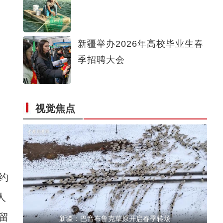
春运落幕：无论第几个春运 守护始终如一
新疆举办2026年高校毕业生春
季招聘大会
视觉焦点
新疆克州：踏戈壁 越山峦 新警踏查西极边境
约
人
留
新疆：巴音布鲁克草原开启春季转场